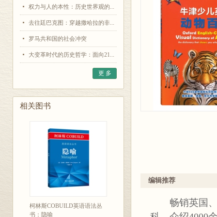
权力与人的本性：历史世界观的...
去往廷巴克图：穿越撒哈拉的非...
罗马共和国的社会冲突
大变革时代的历史哲学：面向21...
更 多
相关图书
编辑推荐
畅销英国、德
柯林斯COBUILD英语语法丛
书：隐喻
科，介绍400