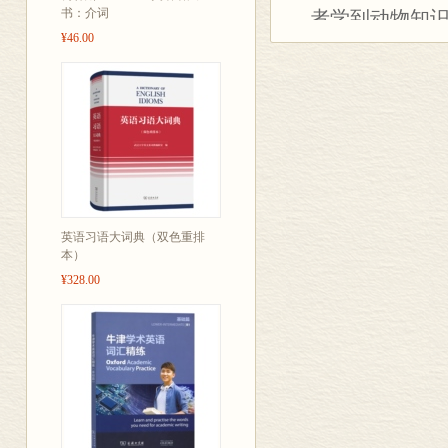
书：介词
者学到动物知
¥46.00
商务印书馆从
一本优秀的英
博士担任双语
仅增加与英文
并辅以全书英
入手查询对应
本书了解动物
英语习语大词典（双色重排
本）
¥328.00