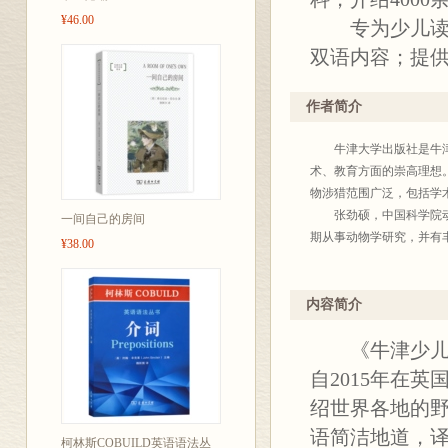
¥46.00
专为少儿
双语内容；提
作者简介
牛津大学出版社是牛津大
术、教育方面的崇高理想
物涉猎范围广泛，包括学
张劲硕，中国科学院动物
一间自己的房间
期从事动物学研究，并有
¥38.00
内容简介
《牛津少儿英
自2015年在
绍世界各地的
语简洁地道，
柯林斯COBUILD英语语法丛