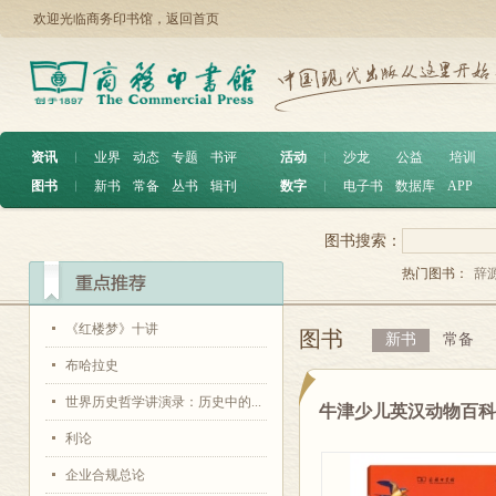
欢迎光临商务印书馆，
返回首页
资讯
︱
业界
动态
专题
书评
活动
︱
沙龙
公益
培训
图书
︱
新书
常备
丛书
辑刊
数字
︱
电子书
数据库
APP
图书搜索：
热门图书：
辞
《红楼梦》十讲
图书
新书
常备
布哈拉史
世界历史哲学讲演录：历史中的...
牛津少儿英汉动物百
利论
企业合规总论