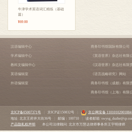
牛津学术英语词汇精练（基础
篇）
¥69.00
汉语编辑中心
商务印书馆国际有限公司
学术编辑中心
《英语世界》杂志社有限
教科文编辑中心
《汉语世界》杂志社有限
英语编辑室
《语言战略研究》网站
外语编辑室
商务印书馆（成都）有限
商务印书馆（上海）有限
京ICP备05007371号
|
京ICP证150832号
|
京公网安备 1101010200188
地址: 北京王府井大街36号
|
邮编：100710
|
读者邮箱: swysg_duzhe@cp.co
产品隐私权声明
本公司法律顾问: 北京市万慧达律师事务所王宇明律师