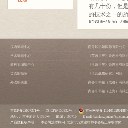
¥52.00
有几十份，但
的技术之一的所
斯科勃洛的《
到辞世的84年
果，以之告诉
实现了一个目
汉语编辑中心
商务印书馆国际有限公司
学术编辑中心
《英语世界》杂志社有限
教科文编辑中心
《汉语世界》杂志社有限
英语编辑室
《语言战略研究》网站
外语编辑室
商务印书馆（成都）有限
商务印书馆（上海）有限
京ICP备05007371号
|
京ICP证150832号
|
京公网安备 1101010200188
地址: 北京王府井大街36号
|
邮编：100710
|
E-mail: bainianziyuan@cp.com.c
产品隐私权声明
本公司法律顾问: 北京市万慧达律师事务所王宇明律师