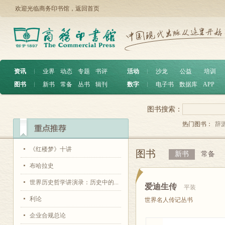
欢迎光临商务印书馆，
返回首页
资讯
︱
业界
动态
专题
书评
活动
︱
沙龙
公益
培训
图书
︱
新书
常备
丛书
辑刊
数字
︱
电子书
数据库
APP
图书搜索：
热门图书：
辞
《红楼梦》十讲
图书
新书
常备
布哈拉史
世界历史哲学讲演录：历史中的...
爱迪生传
平装
利论
世界名人传记丛书
企业合规总论