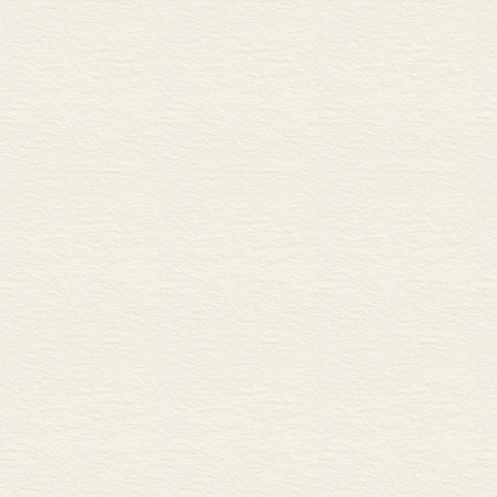
第41节 期待信仰的强化
时化之物的潜
第四部分 意识流的自在
第一章 再回忆领域中的假
第42节 对于不同的过去
第43节 一个被抑制的回
第二章 内在的曾在性的系
第44节 自身给予的证
第45节 意识过去的原超
第三章 意识未来的真实存
第46节 可失实性作为期
第47节 客观世界的构造
结论性思考 278
第48节 意识作为构造性
增补文本
A 第12节与第40节之间的
1． 逻辑学家和认知心
2． 意义和存在样式对
3． 内在对象的变式 
4． “体验类型”不是
5． 当下化作为感知体