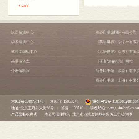
第10节 开放的可能性
¥69.00
考虑的综合所统
第11节 诉求性的可能性
的综合及其成
第12节 开放的可能性
第13节 在与诉求性的
上的意向——
第四章 被动的变式与主动
汉语编辑中心
商务印书馆国际有限公司
(Erwartun
第14节 自我的执态作
学术编辑中心
《英语世界》杂志社有限
实,它在自身给
第15节 疑问作为经由
第二部分 明见性
验了的意向。
教科文编辑中心
《汉语世界》杂志社有限
第一章 充实的结构 95
程中,感知与感
英语编辑室
《语言战略研究》网站
第16节 充实：空乏表象
一性,我们在各
外语编辑室
商务印书馆（成都）有限
第17节 对可能的直观类
第18节 对空乏表象之可
(Meinungs
商务印书馆（上海）有限
第二章 被动的意向及其证
出现的显现中得
第19节 直观化的综合中
束(Strahl
第20节 对充实的意向是
京ICP备05007371号
|
京ICP证150832号
|
京公网安备 1101010200188
第21节 认识追求与现实
当时的“意识到
地址: 北京王府井大街36号
|
邮编：100710
|
读者邮箱: swysg_duzhe@cp.co
第22节 意向与被意指的
瞄准的意向或射
产品隐私权声明
本公司法律顾问: 北京市万慧达律师事务所王宇明律师
第三章 经验的最终有效性
而来的滞留是一
第23节 一种对一切意
第24节 内在领域的自在
想意向在把意