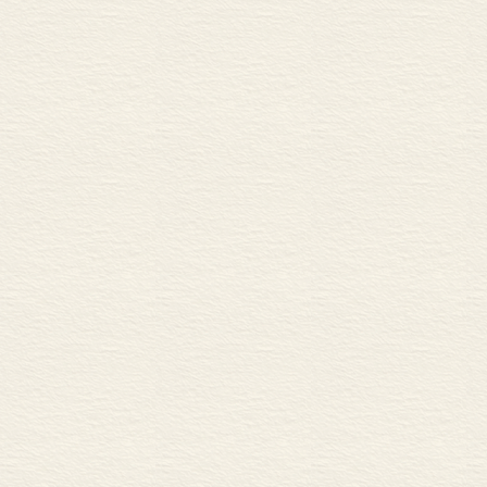
6． 当下化作为独立的
7． 空乏的具体期待•
8． （时间性的）当下
9． 甚至当下之物的当
10． “表象”的基本类
11． 充实的直观与单
12． 对充实与揭示之
13． 被动的经验过程
14． 超越论的逻辑（
15． 确证与证实 3
16． 关于经验信仰的
17． 本己的过去之自
18． 对回忆幻觉的意
19． 再回忆与联想 
20． 康德关于生产性
21． 内在领域的自在
22． 再回忆，对象之
23． 直接的唤起与间
24． 印象领域内的联
25． 滞留的合规则性
26． 期待与联想 3