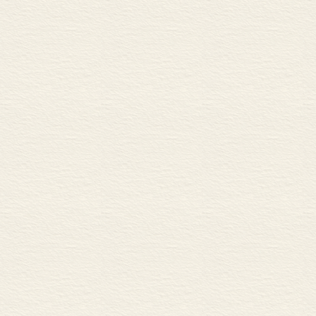
15． 再回忆与客体化•
16． 对象的时间性延
17． 再造的意义与过
18． 意向相关项学说
19． 对象极•对象的
静态的现象学方法与发生
C 附 录
附录一 （附于第6—8节
附录二 （附于第8—11
附录三 （附于第11节）
附录四 （附于第14和15
附录五 （附于第16节）
附录六 （附于第16节）
附录七 （附于第20节）
附录八 （附于第24和2
1． “再回忆是可疑的
2． 在再回忆上的两种
3． 感知流中的各种明
4． 再回忆作为再造及
5． 再回忆的明晰性层