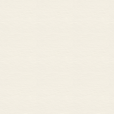
第25节 再回忆：对象之
时再造的唤起由
第三部分 联 想
经将意指射束接
第一章 原现象与被动综合
予的过去之物
第26节 联想的现象学学
第27节 联想综合的前提
同样,在被期待
第28节 在一个流动的当
入它之中的意向
第29节 秩序的诸原形式
得到充实。这种
第30节 相继和并存中的
第31节 感性领域的现象
具有澄清者、直
第二章 触发现象 196
贯穿这个“图像
第32节 触发作为对自我
才得到满足,呈
第33节 触发的传递规则
第34节 触发与统一性形
但是,我们现在
第35节 活的当下中触发
空乏意识和意向
第三章 触发性唤起的成就
一点具有重要意
第36节 活的当下中唤起
第37节 对远领域的空乏
向的射束就从这
第38节 被唤起的空乏表
些射束当然什么
第39节 连续的唤起与不
透过空乏表象
第四章 期待现象 237
第40节 期待的动机引发
(Erwartun