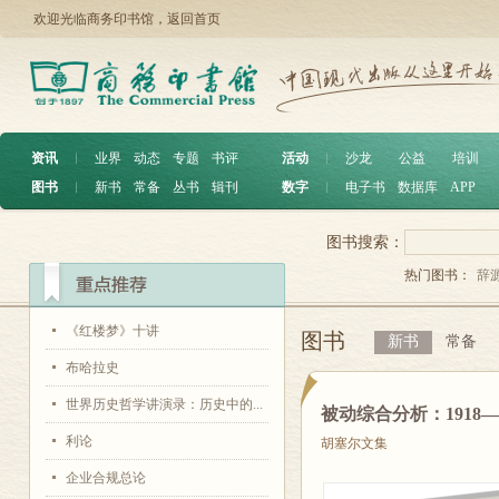
欢迎光临商务印书馆，
返回首页
资讯
︱
业界
动态
专题
书评
活动
︱
沙龙
公益
培训
图书
︱
新书
常备
丛书
辑刊
数字
︱
电子书
数据库
APP
图书搜索：
热门图书：
辞
《红楼梦》十讲
图书
新书
常备
布哈拉史
世界历史哲学讲演录：历史中的...
被动综合分析：1918
利论
胡塞尔文集
企业合规总论