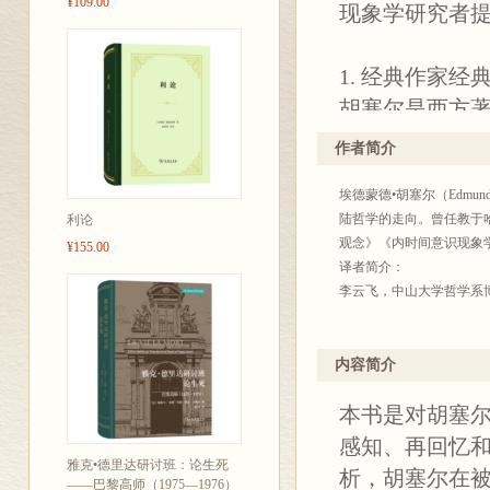
¥109.00
现象学研究者
1. 经典作家经
胡塞尔是西方著
风潮。中文版
作者简介
塞尔思想研究
埃德蒙德•胡塞尔（Edmun
2. 优秀译者信
陆哲学的走向。曾任教于
利论
本书据胡塞尔
观念》《内时间意识现象
¥155.00
胡塞尔研究多
译者简介：
李云飞，中山大学哲学系
尔原文风貌，
内容简介
本书是对胡塞尔
感知、再回忆
雅克•德里达研讨班：论生死
析，胡塞尔在
——巴黎高师（1975—1976）