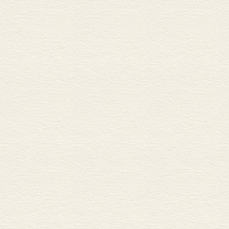
B 论 文
感知及其自身给予 359
1． 内在的感知与超越
2． 时间的透视性与空
3． 作为个体化原则的
意识与意义——意义与意
1． 感知与回忆 37
2． 当下化与映像 3
3． 自身遗忘的回忆 
4． 自我的多层次性 
5． 前回忆与当下回忆
6． 对回忆之内在的意
7． 时间作为一切对象
8． 现在与原本性 3
9． 时间意识 385
10． 感知结构与意识
11． 意向相关项的描
12． 同一的意义与意
13． 原印象、滞留、
14． 滞留与再回忆 