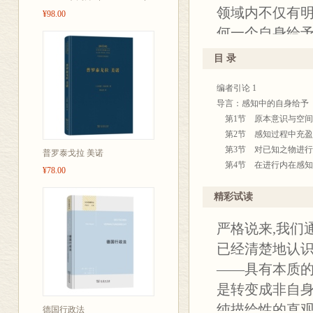
领域内不仅有
¥98.00
何一个自身给
自身给予重又
目 录
效性，而由于
编者引论 1
乎“绝不会达到
导言：感知中的自身给予 
论一个真实的
第1节 原本意识与空间
超出瞬间的意
第2节 感知过程中充盈
第3节 对已知之物进行
的真理，胡塞
普罗泰戈拉 美诺
第4节 在进行内在感知
¥78.00
事后摆明是幻
第一部分 变 式
忆如何辨明自
第一章 否定样式 45
精彩试读
第5节 失实：与充实的
对联想现象的
严格说来,我们
第6节 局部充实——由
内的争执的说明
第7节 回溯性地抹掉仍
已经清楚地认识
在系统的真实存
第二章 怀疑样式 55
——具有本质的
第8节 具有相同原素成
源”问题的发生
是转变成非自身
第9节 通过过渡到已确
第三章 可能性样式 63
纯描绘性的直观
德国行政法