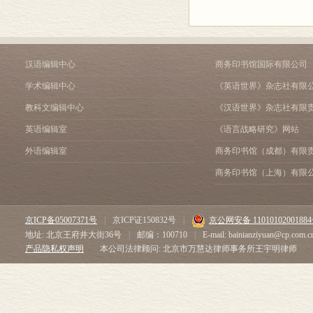
汉语编辑中心
商务印书馆国际有限公司
学术编辑中心
《英语世界》杂志社有限
教科文编辑中心
《汉语世界》杂志社有限
英语编辑室
《语言战略研究》网站
外语编辑室
商务印书馆（成都）有限
商务印书馆（上海）有限
京ICP备05007371号
|
京ICP证150832号
|
京公网安备 1101010200188
地址: 北京王府井大街36号
|
邮编：100710
|
E-mail: bainianziyuan@cp.com.c
产品隐私权声明
本公司法律顾问: 北京市万慧达律师事务所王宇明律师