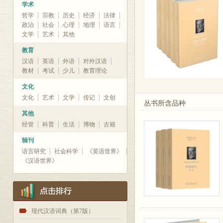
学术
哲学
宗教
历史
经济
法律
政治
社会
心理
地理
语言
文学
艺术
其他
教育
汉语
英语
外语
对外汉语
教材
考试
少儿
教育理论
文化
文化
艺术
文学
传记
文创
丛书所含品种
其他
经管
科普
生活
博物
古籍
辑刊
语言研究
社会科学
《英语世界》
《汉语世界》
1
现代汉语词典（第7版）