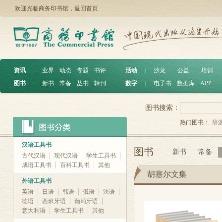
欢迎光临商务印书馆，
返回首页
资讯
︱
业界
动态
专题
书评
活动
︱
沙龙
公益
培训
图书
︱
新书
常备
丛书
辑刊
数字
︱
电子书
数据库
APP
图书搜索：
热门图书：
辞
汉语工具书
图书
新书
常备
古代汉语
现代汉语
学生工具书
成语工具书
百科工具书
其他
胡塞尔文集
外语工具书
英语
日语
韩语
俄语
法语
德语
西班牙语
葡萄牙语
意大利语
学生工具书
其他