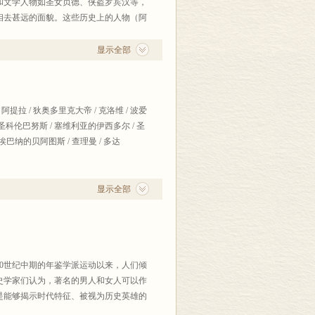
和文学人物如圣女贞德、侠盗罗宾汉等，
相去甚远的面貌。这些历史上的人物（阿
旦、侠盗罗宾汉......）
显示全部
提拉 / 狄奥多里克大帝 / 克洛维 / 波爱
 圣科伦巴努斯 / 塞维利亚的伊西多尔 / 圣
利埃巴纳的贝阿图斯 / 查理曼 / 多达
努特大帝 / 圣瓦茨拉夫
显示全部
 征服者威廉/坎特伯雷的圣安瑟伦/“骁
爱洛漪丝/ 絮热 /布雷西亚的阿尔诺/克
/ 旺塔杜尔的贝尔纳 / 阿基坦的埃莉诺 /红
理查 / 英诺森三世 / 腓力二世•奥古斯
的圣方济各和圣克莱尔 / 大阿尔伯特（埃尔
0世纪中期的年鉴学派运动以来，人们倾
娜 /圣路易（路易九世）和卡斯蒂利亚的布兰
史学家们认为，著名的男人和女人可以作
•鲁尔 / 智者阿方索十世/ 奇马布埃 / 乔托•
是能够揭示时代特征、被视为历史英雄的