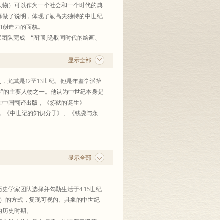
人物）可以作为一个社会和一个时代的典
择做了说明，体现了勒高夫独特的中世纪
和创造力的面貌。
团队完成，“图”则选取同时代的绘画、
清，彩色印刷，非常值得推荐。
显示全部
中世纪史，尤其是12至13世纪。他是年鉴学派第
史学”的主要人物之一。他认为中世纪本身是
在中国翻译出版，《炼狱的诞生》
4），《中世记的知识分子》、《钱袋与永
文化学院博士生。有多部译作出版，如
》等。
显示全部
学家团队选择并勾勒生活于4-15世纪
等）的方式，复现可视的、具象的中世纪
的历史时期。