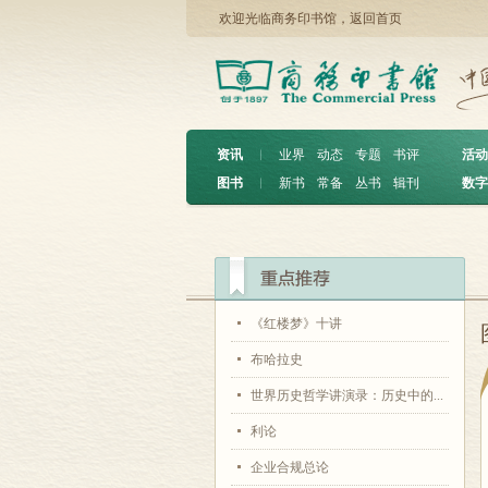
欢迎光临商务印书馆，
返回首页
资讯
︱
业界
动态
专题
书评
活动
图书
︱
新书
常备
丛书
辑刊
数字
《红楼梦》十讲
布哈拉史
世界历史哲学讲演录：历史中的...
利论
企业合规总论