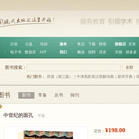
︱
沙龙
公益
培训
服务
︱
售后
下载
联络
旗舰店
京东
︱
电子书
数据库
APP
我们
︱
概述
招聘
历史
天猫
拼多多
图书搜索：
全部
热门图书：
辞源（第三版）
|
牛津高阶英汉双解词典
|
新华字典
|
图书
新书
常备
丛书
辑刊
中世纪的面孔
平装
¥198.00
定价：