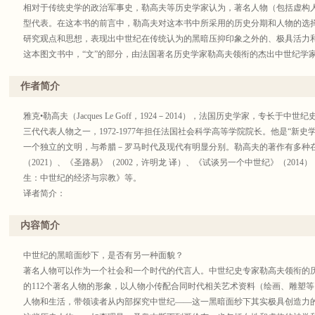
相对于传统史学的政治军事史，勒高夫等历史学家认为，著名人物（包括虚构
型代表。在这本书的前言中，勒高夫对这本书中所采用的历史分期和人物的选
研究观点和思想，表现出中世纪在传统认为的黑暗压抑印象之外的、极具活力
这本图文书中，“文”的部分，由法国著名历史学家勒高夫领衔的杰出中世纪学家
雕刻等艺术作品，图文相辅相成，共同呈现出直观生动的中世纪情况。图片高
作者简介
雅克•勒高夫（Jacques Le Goff，1924－2014），法国历史学家，专长于
三代代表人物之一，1972-1977年担任法国社会科学高等学院院长。他是“新
一个独立的文明，与希腊－罗马时代及现代有明显分别。勒高夫的著作有多种
（2021）、《圣路易》（2002，许明龙 译）、《试谈另一个中世纪》（201
生：中世纪的经济与宗教》等。
译者简介：
申华明，对外经济贸易大学外语学院法语系副教授，北京外国语大学法语语言
《西方儿童史》《西方青年史》《档案之魅》《法国大革命批判辞典2•人物卷
内容简介
中世纪的黑暗面纱下，是否有另一种面貌？
著名人物可以作为一个社会和一个时代的代言人。中世纪史专家勒高夫领衔的历史
的112个著名人物的形象，以人物小传配合同时代相关艺术资料（绘画、雕塑
人物和生活，带领读者从内部探究中世纪——这一黑暗面纱下其实极具创造力