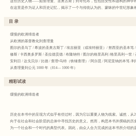
这些历史人物——如查理曼、圣奥古斯丁到哥伦布，也包括女性和虚构的神学
在这里是作为证人和历史记忆，揭示了一个与传统认为的、蒙昧的中世纪形象
提拉、克洛维、查理曼、萨拉丁、圣女贞德......），或这些想象中的人物（亚瑟、撒
该书还附有地图、年表和参考书目。
目 录
他们的生动面孔是代表中世纪的面孔，他们塑造了中世纪的面貌。
缓慢的欧洲缔造者
从欧洲的基督教化到查理曼
图尔的圣马丁 / 希波的圣奥古斯丁 / 埃吉丽亚（或埃特丽亚）/ 努西亚的圣本笃 / 阿
修斯 / 卡西奥多罗斯 / 圣拉德贡德 / 布隆纳特 / 图尔的格里高利 /格里高利一世 /
安利日 / 达戈贝尔 / 比德 / 查理•马特（铁锤查理）/ 阿尔昆 / 阿尼亚纳的本笃 /
从查理曼到公元 1000 年（814— 1000 年）
阿尔弗雷德大帝 / 奥托大帝 / 奥利亚克的热贝尔 / 圣阿德尔伯特 / 圣艾蒂安 / 克
中世纪中期（1000— 1300 年）
精彩试读
阿雷佐的圭多 / 古德里德•索尔布亚纳多第尔 / 格里高利七世（希尔德布兰德）/
将”熙德/ 阿布里赛尔的罗贝尔与蒙索罗的赫森德 / 卡诺萨的玛蒂尔达/ 阿伯拉尔与
缓慢的欧洲缔造者
莱沃的圣贝尔纳 / 尊者彼得 /宾根的希尔德加德 /彼得•隆巴德 /圣托马斯•贝克特 
胡子腓特烈一世 /阿威罗伊 /弗洛拉的约阿西姆/特鲁瓦的克里蒂安 / 萨拉丁/ 狮心王
都 / 圣多明我 / 西里西亚的圣海德薇（雅德维加）/ 史诺里•史特卢森 / 阿西西
历史在本书中的呈现方式似乎有些过时，因为它以重要人物为线索。诚然，从2
伯图斯•麦格努斯）/ 腓特烈二世 / 哈康四世 / 匈牙利的圣伊丽莎白 / 杜塞丽
向于在社会和社会阶层的总体中寻找历史的意义。然而，构思本书并撰稿的历
卡 / 圣波拿文都拉 / 布鲁奈陀•拉蒂尼 / 托马斯•阿奎那 / 瓦拉泽的雅各布斯 / 拉蒙
为一个社会和一个时代的典型代表。因此，由众人合力完成的这本书所介绍的
迪•邦多纳 / 马可•波罗 / 约翰尼斯•埃克哈特 / 贝尔纳•居伊 / 但丁•阿利基耶里
个体。