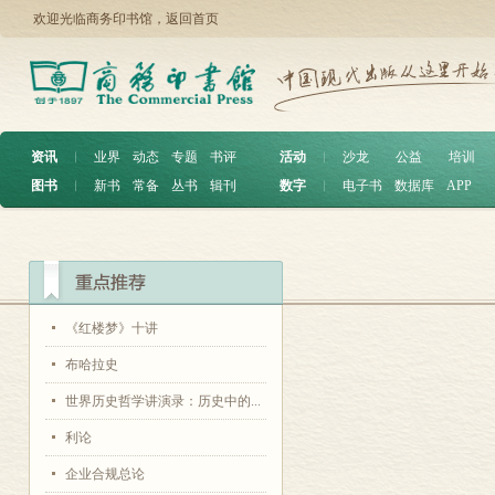
欢迎光临商务印书馆，
返回首页
资讯
︱
业界
动态
专题
书评
活动
︱
沙龙
公益
培训
图书
︱
新书
常备
丛书
辑刊
数字
︱
电子书
数据库
APP
《红楼梦》十讲
布哈拉史
世界历史哲学讲演录：历史中的...
利论
企业合规总论