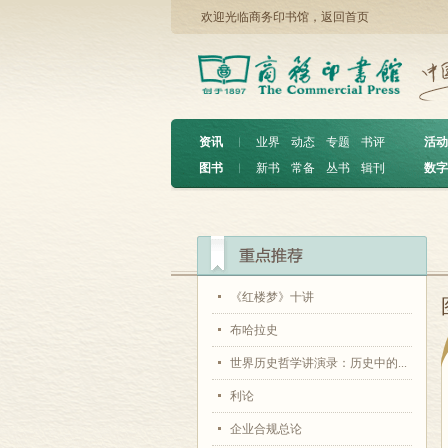
欢迎光临商务印书馆，
返回首页
资讯
︱
业界
动态
专题
书评
活动
图书
︱
新书
常备
丛书
辑刊
数字
《红楼梦》十讲
布哈拉史
世界历史哲学讲演录：历史中的...
利论
企业合规总论