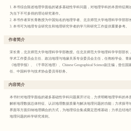
1. 本书综合陈述地理学面临的诸多基础性学科问题，对地理学科的本质特征
为当下不可多得的理论研究著作。
2. 本书作者宋长青教授为中国知名的地理学者、北京师范大学地理科学学部
3. 本书可为地理专业研究生和地理研究学者的学习和研究工作提供重要参考。
丛书简介：
作者简介
本丛书为北京师范大学地理科学部部长宋长青教授有关地理学前沿方向的教材
用。
宋长青，北京师范大学地理科学学部教授。任北京师范大学地理科学学部部长
学术工作委员会主任、政治地理与地缘关系专业委员会主任，任孢粉学会、青
《地理学报》、《干旱区地理》、Chinese Geographical Science副主
任、中国科学与技术协会委员等职务。
内容简介
本书针对地理学面临的诸多基础性学科问题展开讨论，力求明晰地理学科的本
解析地理数据总体特征、认识地理数据质量与解决地理问题的功能；力求探寻
界面等方面归纳地理耦合的方式，为地理综合集成奠定思维基础；力求总结地
地理问题的科学研究准则。