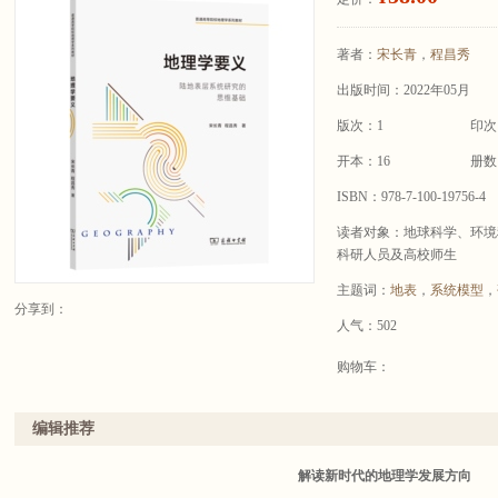
著者：
宋长青
，
程昌秀
出版时间：2022年05月
版次：1
印次
开本：16
册数
ISBN：978-7-100-19756-4
读者对象：地球科学、环境
科研人员及高校师生
主题词：
地表
，
系统模型
，
分享到：
人气：502
购物车：
编辑推荐
解读新时代的地理学发展方向