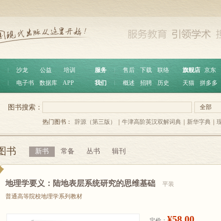
︱
沙龙
公益
培训
服务
︱
售后
下载
联络
旗舰店
京东
︱
电子书
数据库
APP
我们
︱
概述
招聘
历史
天猫
拼多多
图书搜索：
全部
热门图书：
辞源（第三版）
|
牛津高阶英汉双解词典
|
新华字典
|
图书
新书
常备
丛书
辑刊
地理学要义：陆地表层系统研究的思维基础
平装
普通高等院校地理学系列教材
¥58.00
定价：