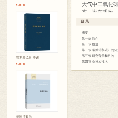
大气中二氧化
¥98.00
本、潜在规模
这些技术在商
目 录
排放技术的研
摘要
和全球范围内
第一章 简介
综合性研究建
第一节 概述
第二节 碳循环和碳汇的
第三节 研究背景和目的
普罗泰戈拉 美诺
第四节 负排放技术
¥78.00
第二章 滨海蓝碳
第一节 引言
第二节 滨海蓝碳作用过
第三节 滨海蓝碳的未来
第四节 滨海蓝碳方法
第五节 潜在影响
第六节 次要影响
第七节 实施滨海蓝碳的
第八节 研究议程
德国行政法