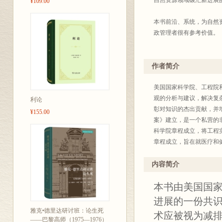
自然资源领域碳汇新进展
¥109.00
本书前沿、系统，为自然
政管理者很有参考价值。
作者简介
美国国家科学院、工程院
观的分析与建议，解决复
利论
彰对知识的杰出贡献，并
¥155.00
案》建立，是一个私营的
科学院章程成立，将工程
章程成立，旨在就医疗和
译者简介：
高兵，博士，研究员，加
内容简介
主编或参与出版多部著作
本书由美国国
邓锋，博士，研究员，主
作，参与多项论文集翻译
进展的一份共
程萍，博士，副研究员，
雅克•德里达研讨班：论生死
术应被视为减
文翻译工作。
——巴黎高师（1975—1976）