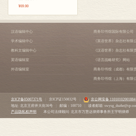
第九节 小结
¥69.00
第三章 陆地碳去除和封
第一节 引言
第二节 陆地封存方法
第三节 潜在影响
汉语编辑中心
商务印书馆国际有限公司
第四节 大规模实施陆地
学术编辑中心
《英语世界》杂志社有限
第五节 次要影响
第六节 研究议程
教科文编辑中心
《汉语世界》杂志社有限
第七节 小结
英语编辑室
《语言战略研究》网站
第四章 生物能源碳捕获和
第一节 引言
外语编辑室
商务印书馆（成都）有限
第二节 背景
商务印书馆（上海）有限
第三节 商业现状
第四节 潜在影响
第五节 实施生物能源碳
京ICP备05007371号
|
京ICP证150832号
|
京公网安备 1101010200188
第六节 次要影响
地址: 北京王府井大街36号
|
邮编：100710
|
读者邮箱: swysg_duzhe@cp.co
第七节 研究议程
产品隐私权声明
本公司法律顾问: 北京市万慧达律师事务所王宇明律师
第八节 小结
第五章 直接空气捕获
第一节 引言
第二节 背景