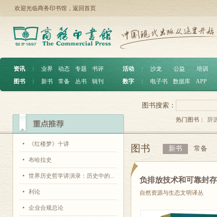
欢迎光临商务印书馆，
返回首页
资讯
︱
业界
动态
专题
书评
活动
︱
沙龙
公益
培训
图书
︱
新书
常备
丛书
辑刊
数字
︱
电子书
数据库
APP
图书搜索：
热门图书：
辞
《红楼梦》十讲
图书
新书
常备
布哈拉史
世界历史哲学讲演录：历史中的...
负排放技术和可靠封
利论
自然资源与生态文明译丛
企业合规总论