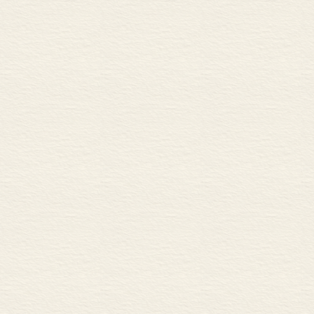
第七节 研究议程
第八节 小结
第八章 总结
第一节 二氧化碳的影响
第二节 影响规模扩大的因
第三节 拟定的研究议程
第四节 研究预算摘要
第五节 结论与建议
术语表
缩略语
参考文献
附录A 委员会成员简介
附录B 利益冲突披露
附录C 滨海蓝碳：大型藻
附录D 二氧化碳通量计算
附录E 碳矿化
附录F 地质封存
附录G 各类物理量单位列
译后记
彩插