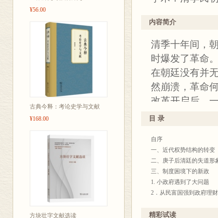
¥56.00
内容简介
清季十年间，
时爆发了革命
在朝廷没有并
然崩溃，革命
改革开启后，
古典今释：考论史学与文献
变、怎样改变
目 录
¥168.00
新政带有了“自
自序
一、近代权势结构的转变
二、庚子后清廷的失道形
三、制度困境下的新政
1. 小政府遇到了大问题
2．从民富国强到政府理财
3．新政繁兴导致纸张天下
4．小政府和大政府的紧张
精彩试读
方块壮字文献选读