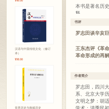
¥46.00
本书是著名历史
释。
严复曾言：“革
书评
是中国历史上
罗志田谈辛亥
起之骤然，出
有的速度和广
么“改革”与“
王东杰评《革命
汉语与中国传统文化 （修订
本）
本书的设问方
革命形成的再
¥98.00
种意义上，本书
要比18世纪末
作者简介
要从更长的时
深入阐释，也
罗志田，四川
系、北京大学
文明之梦：胡
学术：清季民初
世界历史与救赎历史