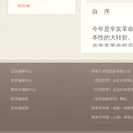
四、自上而下的立宪
¥135.00
自 序
1．意在富强的立宪国策
2．自下而上的立宪先路
3．立宪的自上而下特征
今年是辛亥革命
4．谁想立宪
本性的大转折。
5．附和声中的质疑
6．“别开四千年来一世界”
在辛亥革命前后
五、官制改革的困窘
做计量单位的
六、转向自下而上：“筹备
考试制度，被严
附录 五千年的大变：杜
代的“废封建、
汉语编辑中心
商务印书馆国际有限公司
年未有之创局”
学术编辑中心
《英语世界》杂志社有限
与这三项显著
教科文编辑中心
《汉语世界》杂志社有限
的淡出、四民
英语编辑室
《语言战略研究》网站
是以千年计的
外语编辑室
商务印书馆（成都）有限
这些根本性转
商务印书馆（上海）有限
革虽仅是其中
研究视野，把