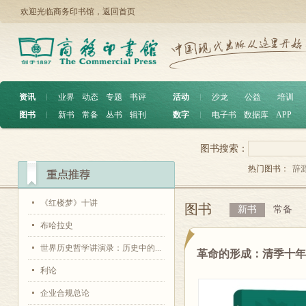
欢迎光临商务印书馆，
返回首页
资讯
︱
业界
动态
专题
书评
活动
︱
沙龙
公益
培训
图书
︱
新书
常备
丛书
辑刊
数字
︱
电子书
数据库
APP
图书搜索：
热门图书：
辞
《红楼梦》十讲
图书
新书
常备
布哈拉史
世界历史哲学讲演录：历史中的...
革命的形成：清季十
利论
企业合规总论