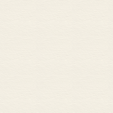
暴敛等具体的
依据以战争“胜
军事的挫败，都
据”的不断重复
所以在连续受挫
试图推动更有力
然而清季主政者
求一个大政府
心有余而力所
间期望的朝廷又
说，小政府的无
人和民众的不
…… ……