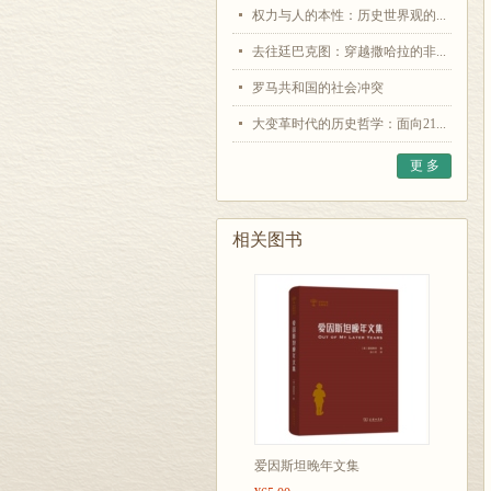
权力与人的本性：历史世界观的...
去往廷巴克图：穿越撒哈拉的非...
罗马共和国的社会冲突
大变革时代的历史哲学：面向21...
更 多
相关图书
爱因斯坦晚年文集