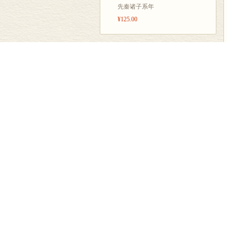
先秦诸子系年
¥125.00