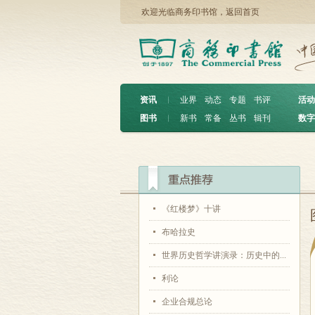
欢迎光临商务印书馆，
返回首页
资讯
︱
业界
动态
专题
书评
活动
图书
︱
新书
常备
丛书
辑刊
数字
《红楼梦》十讲
布哈拉史
世界历史哲学讲演录：历史中的...
利论
企业合规总论