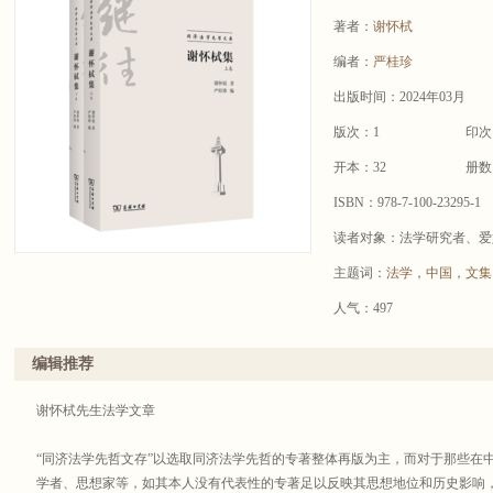
著者：
谢怀栻
编者：
严桂珍
出版时间：2024年03月
版次：1
印次
开本：32
册数
ISBN：978-7-100-23295-1
读者对象：法学研究者、爱
主题词：
法学
，
中国
，
文集
人气：497
编辑推荐
谢怀栻先生法学文章
“同济法学先哲文存”以选取同济法学先哲的专著整体再版为主，而对于那些在
学者、思想家等，如其本人没有代表性的专著足以反映其思想地位和历史影响，