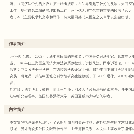
著。《同济法学先哲文存》第一辑出版后，在学界引起了较好的反响，为回应
工作，现推进第二辑的整理出版工作。谢怀栻为现当代重最重要的民法学家之
者，本书主要收录其文章和译作，将大量同类书未覆盖之文章予以集合出版。
作者简介
谢怀栻（1919—2003），新中国民法的先驱者，中国著名民法学家。1938年入
业。1948年任上海国立同济大学法律系副教授，讲授民法、民事诉讼法。195
院改为中央政法干部学校，在该校哲学教研室工作。1979年到中国社会科学
究员、研究员，兼任中国社会科学院研究生院教授，于1988年退休。2002年
员。
严桂珍，法学博士，教授，博士生导师，同济大学民商法教研部主任。任中国
法学研究会理事。德国柏林洪堡大学、美国夏威夷大学访问学者。
内容简介
本文集包括谢先生从1943年至2004年期间的著译作品。谢怀栻先生的学术研
领域，另外有较多外国文献译校作品。由于篇幅关系，本文集主要收录了谢怀