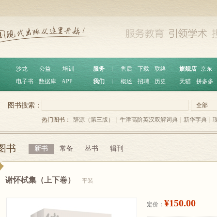
︱
沙龙
公益
培训
服务
︱
售后
下载
联络
旗舰店
京东
︱
电子书
数据库
APP
我们
︱
概述
招聘
历史
天猫
拼多多
图书搜索：
全部
热门图书：
辞源（第三版）
|
牛津高阶英汉双解词典
|
新华字典
|
图书
新书
常备
丛书
辑刊
谢怀栻集（上下卷）
平装
¥150.00
定价：