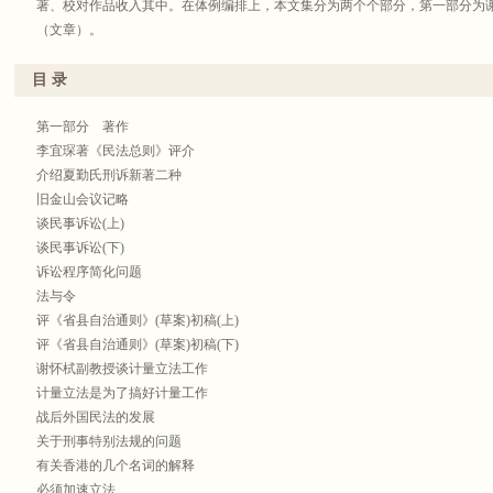
著、校对作品收入其中。在体例编排上，本文集分为两个个部分，第一部分为谢
（文章）。
目 录
第一部分 著作
李宜琛著《民法总则》评介
介绍夏勤氏刑诉新著二种
旧金山会议记略
谈民事诉讼(上)
谈民事诉讼(下)
诉讼程序简化问题
法与令
评《省县自治通则》(草案)初稿(上)
评《省县自治通则》(草案)初稿(下)
谢怀栻副教授谈计量立法工作
计量立法是为了搞好计量工作
战后外国民法的发展
关于刑事特别法规的问题
有关香港的几个名词的解释
必须加速立法