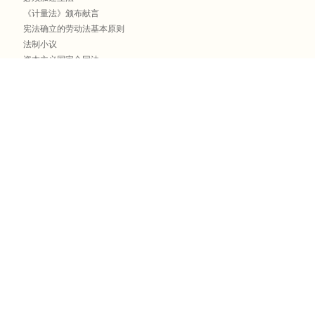
《计量法》颁布献言
宪法确立的劳动法基本原则
法制小议
资本主义国家合同法
正确阐述《民法通则》以建立我国的民法学
从民事诉讼法论日法院对光华寮案判决的违法性
《企业法》某些条文之我见
论国营企业承包合同与租赁合同
论在香港特别行政区实行的法律——兼论研究香港法问题
新中国的合同制度和合同法
对《十月草案》中几个重大原则问题的质疑
完善民事立法和民事法学以促进改革的顺利进行
苏联所有权法律制度的重大变革
《著作权法》公布有感
从七届人大四次会议看我国的法制工作
著作权的内容
外国信托法与银行信托业务
也谈立法无序现象
著作权研究的新阶段
论建立适应社会主义市场经济的民法经济法体系