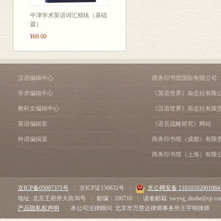
牛津学术英语词汇精练（基础
篇）
¥69.00
汉语编辑中心
商务印书馆国际有限公司
学术编辑中心
《英语世界》杂志社有限
教科文编辑中心
《汉语世界》杂志社有限
英语编辑室
《语言战略研究》网站
外语编辑室
商务印书馆（成都）有限
商务印书馆（上海）有限
京ICP备05007371号
|
京ICP证150832号
|
京公网安备 1101010200188
地址: 北京王府井大街36号
|
邮编：100710
|
读者邮箱: swysg_duzhe@cp.co
产品隐私权声明
本公司法律顾问: 北京市万慧达律师事务所王宇明律师