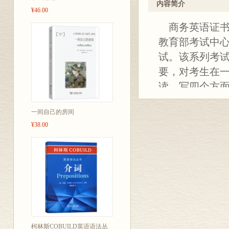
内容简介
¥46.00
商务英语证书（BU
教育部考试中心
试。该系列考
要，对考生在
读、写四个方
试委员会颁发的
一间自己的房间
和高级。
¥38.00
本书就是针对B
答案和配套听力
测。
柯林斯COBUILD英语语法丛