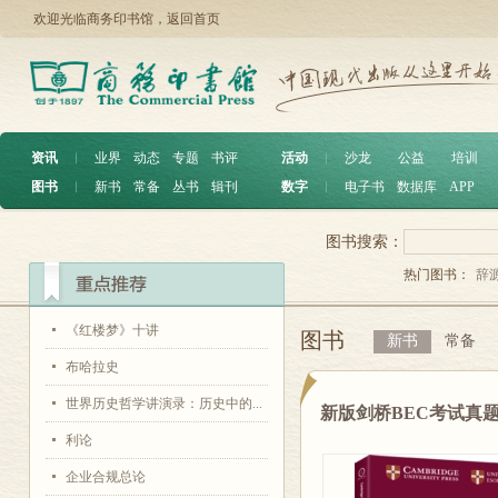
欢迎光临商务印书馆，
返回首页
资讯
︱
业界
动态
专题
书评
活动
︱
沙龙
公益
培训
图书
︱
新书
常备
丛书
辑刊
数字
︱
电子书
数据库
APP
图书搜索：
热门图书：
辞
《红楼梦》十讲
图书
新书
常备
布哈拉史
世界历史哲学讲演录：历史中的...
新版剑桥BEC考试真
利论
企业合规总论