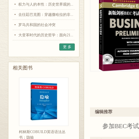
权力与人的本性：历史世界观的...
去往廷巴克图：穿越撒哈拉的非...
罗马共和国的社会冲突
大变革时代的历史哲学：面向21...
更 多
相关图书
编辑推荐
参加BEC考
柯林斯COBUILD英语语法丛
书：隐喻