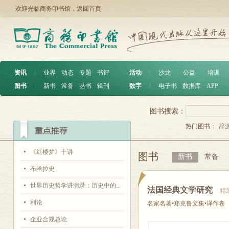
欢迎光临商务印书馆，
返回首页
资讯
︱
业界
动态
专题
书评
活动
︱
沙龙
公益
培训
图书
︱
新书
常备
丛书
辑刊
数字
︱
电子书
数据库
APP
图书搜索：
热门图书：
辞
《红楼梦》十讲
图书
新书
常备
布哈拉史
世界历史哲学讲演录：历史中的...
法国经典文学研究
精
利论
名家名著•郑克鲁文集•译作卷
企业合规总论