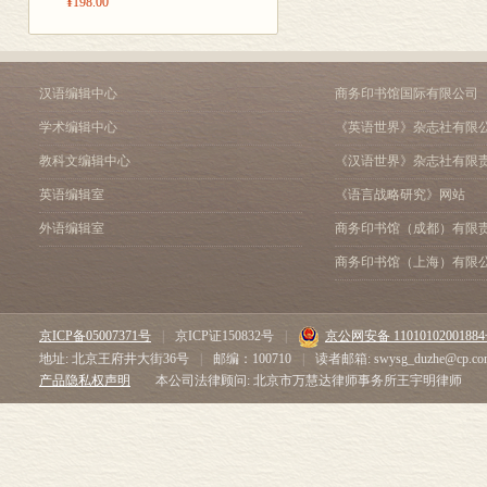
¥198.00
汉语编辑中心
商务印书馆国际有限公司
学术编辑中心
《英语世界》杂志社有限
教科文编辑中心
《汉语世界》杂志社有限
英语编辑室
《语言战略研究》网站
外语编辑室
商务印书馆（成都）有限
商务印书馆（上海）有限
京ICP备05007371号
|
京ICP证150832号
|
京公网安备 1101010200188
地址: 北京王府井大街36号
|
邮编：100710
|
读者邮箱: swysg_duzhe@cp.co
产品隐私权声明
本公司法律顾问: 北京市万慧达律师事务所王宇明律师