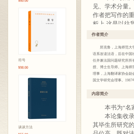
¥60.00
见、学术分量
作者把写作的重
析上,这是以往
鲁教授做得很成
作者简介
创,即使在法国
郑克鲁，上海师范大学教
语系攻读法语，后在中国
符号
任并兼法国问题研究所所
授、博士生导师。上海师
¥98.00
理事，上海翻译家协会副
国文学研究会理事。198
文学论集》、《繁花似锦
《现代法国小说史》、《法
内容简介
法国爱情诗选》、《法国抒
本书为“名家名
仲马著)、《基度山恩仇记
文学作品提要》、《法国
本论集收录了
短篇小说精选序》获上海19
其毕生所研究的
成果一等奖。
谈谈方法
品位高。既对法