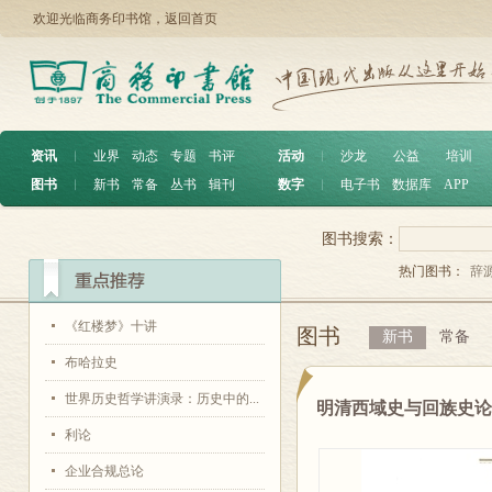
欢迎光临商务印书馆，
返回首页
资讯
︱
业界
动态
专题
书评
活动
︱
沙龙
公益
培训
图书
︱
新书
常备
丛书
辑刊
数字
︱
电子书
数据库
APP
图书搜索：
热门图书：
辞
《红楼梦》十讲
图书
新书
常备
布哈拉史
世界历史哲学讲演录：历史中的...
明清西域史与回族史
利论
企业合规总论