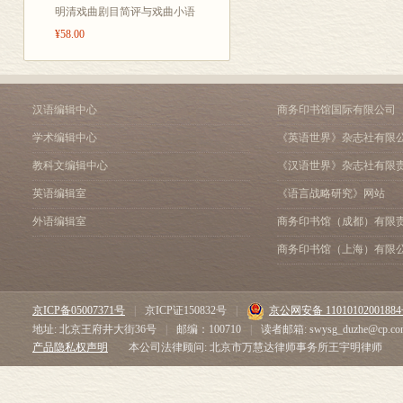
明清戏曲剧目简评与戏曲小语
¥58.00
汉语编辑中心
商务印书馆国际有限公司
学术编辑中心
《英语世界》杂志社有限
教科文编辑中心
《汉语世界》杂志社有限
英语编辑室
《语言战略研究》网站
外语编辑室
商务印书馆（成都）有限
商务印书馆（上海）有限
京ICP备05007371号
|
京ICP证150832号
|
京公网安备 1101010200188
地址: 北京王府井大街36号
|
邮编：100710
|
读者邮箱: swysg_duzhe@cp.co
产品隐私权声明
本公司法律顾问: 北京市万慧达律师事务所王宇明律师