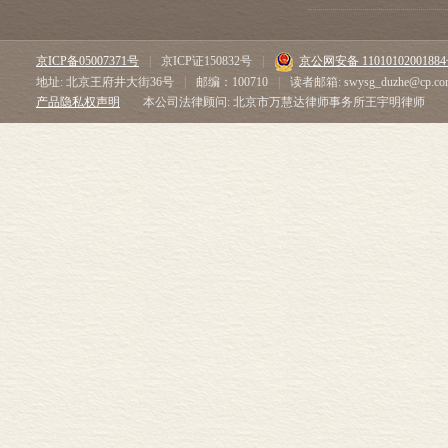
寺庙 ………………………
莲花生 ……………………
米拉日巴 …………………
京ICP备05007371号
|
京ICP证150832号
|
京公网安备 1101010200188
格萨尔王 …………………
地址: 北京王府井大街36号
|
邮编：100710
|
读者邮箱: swysg_duzhe@cp.co
第四章 风起云涌 ………
产品隐私权声明
本公司法律顾问: 北京市万慧达律师事务所王宇明律师
飘扬的云 …………………
罡风强劲 …………………
寒锁高峰 …………………
峥嵘雨，寥廓雪 …………
透明的阳光 …………………
观天预测 ……………………
第五章 初绘 ……………
滥觞18 世纪 ……………
全国大测量 …………………
康熙谕令 ……………………
官员•喇嘛 …………………
第六章 垂直与震荡 ………
南北翼 ………………………
冰川姿态 ……………………
山的那一边 …………………