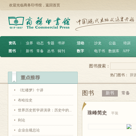
欢迎光临商务印书馆，
返回首页
资讯
︱
业界
动态
专题
书评
活动
︱
沙龙
公益
培训
图书
︱
新书
常备
丛书
辑刊
数字
︱
电子书
数据库
APP
图书搜索：
热门图书：
辞
《红楼梦》十讲
图书
新书
常备
布哈拉史
世界历史哲学讲演录：历史中的...
珠峰简史
平装
利论
企业合规总论