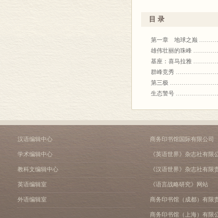
目 录
第一章 地球之巅 ………
雄伟壮丽的珠峰 …………
基座：喜马拉雅 …………
群峰竞秀 …………………
第三极 ……………………
生态警号 …………………
第二章 新生代崛起 ……
“无脚的鸵鸟” ……………
板块构造 …………………
特提斯海 …………………
汉语编辑中心
商务印书馆国际有限公司
隆升 ………………………
学术编辑中心
《英语世界》杂志社有限
喜马拉雅运动历程 ………
第三章 灵氤 ……………
教科文编辑中心
《汉语世界》杂志社有限
石器时代 …………………
英语编辑室
《语言战略研究》网站
大唐天竺使出铭 …………
外语编辑室
商务印书馆（成都）有限
松赞干布•尺尊公主 ………
贡塘王城 …………………
商务印书馆（上海）有限