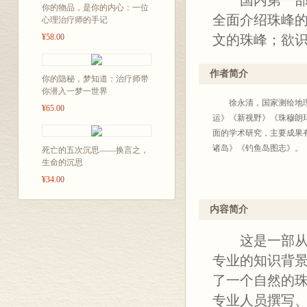
国内第一部由
你的物品，是你的内心：一位
全面介绍珠峰
心理治疗师的手记
¥58.00
文的珠峰；欲
作者简介
你的隐秘，梦知道：治疗师带
你潜入一梦一世界
徐永清，国家测绘地理信
¥65.00
运》《新视野》《珠穆朗
面的学术研究，主要成果
诸岛》《钓鱼岛图志》。
死亡的五次沉思——换言之，
生命的沉思
¥34.00
内容简介
这是一部从地
专业的知识背
了一个自然的
专业人员撰写