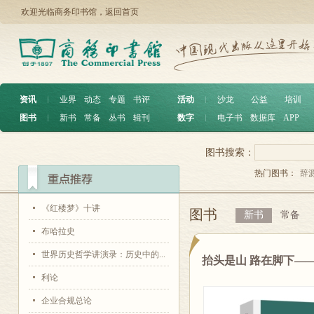
欢迎光临商务印书馆，
返回首页
资讯
︱
业界
动态
专题
书评
活动
︱
沙龙
公益
培训
图书
︱
新书
常备
丛书
辑刊
数字
︱
电子书
数据库
APP
图书搜索：
热门图书：
辞
《红楼梦》十讲
图书
新书
常备
布哈拉史
世界历史哲学讲演录：历史中的...
抬头是山 路在脚下—
利论
企业合规总论