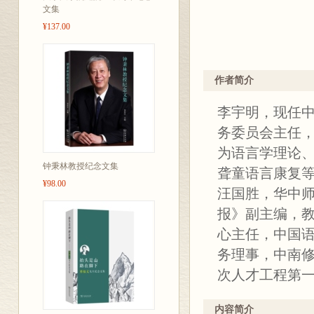
文集
¥137.00
作者简介
李宇明，现任
务委员会主任
为语言学理论
钟秉林教授纪念文集
聋童语言康复
¥98.00
汪国胜，华中
报》副主编，
心主任，中国
务理事，中南
次人才工程第
内容简介