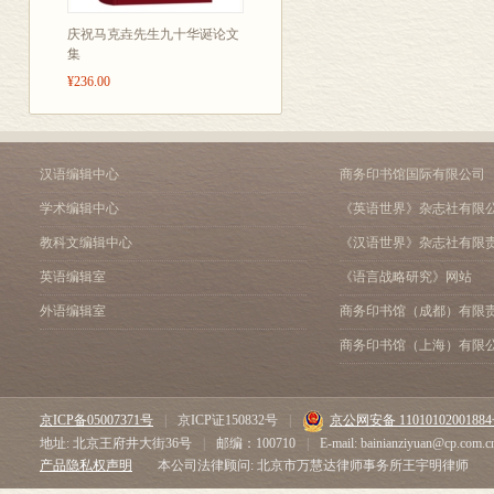
庆祝马克垚先生九十华诞论文
集
¥236.00
汉语编辑中心
商务印书馆国际有限公司
学术编辑中心
《英语世界》杂志社有限
教科文编辑中心
《汉语世界》杂志社有限
英语编辑室
《语言战略研究》网站
外语编辑室
商务印书馆（成都）有限
商务印书馆（上海）有限
京ICP备05007371号
|
京ICP证150832号
|
京公网安备 1101010200188
地址: 北京王府井大街36号
|
邮编：100710
|
E-mail: bainianziyuan@cp.com.c
产品隐私权声明
本公司法律顾问: 北京市万慧达律师事务所王宇明律师