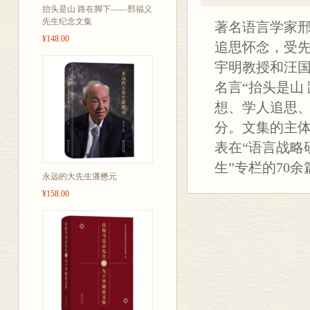
抬头是山 路在脚下——邢福义
先生纪念文集
著名语言学家邢
¥148.00
追思怀念，受
宇明教授和汪
名言“抬头是山
想、学人追思
分。文集的主
表在“语言战略
生”专栏的70
永远的大先生潘懋元
¥158.00