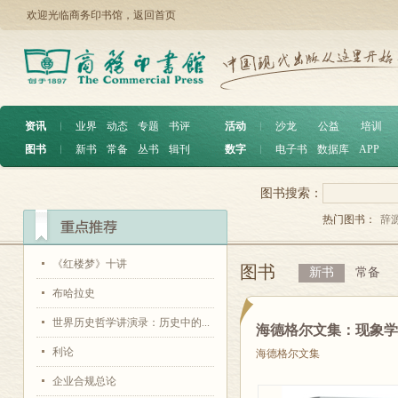
欢迎光临商务印书馆，
返回首页
资讯
︱
业界
动态
专题
书评
活动
︱
沙龙
公益
培训
图书
︱
新书
常备
丛书
辑刊
数字
︱
电子书
数据库
APP
图书搜索：
热门图书：
辞
《红楼梦》十讲
图书
新书
常备
布哈拉史
世界历史哲学讲演录：历史中的...
海德格尔文集：现象
利论
海德格尔文集
企业合规总论