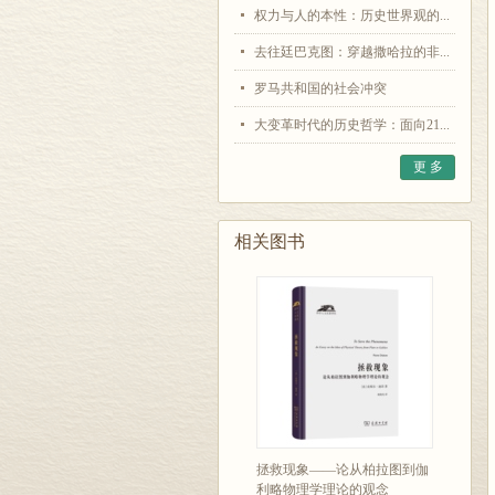
权力与人的本性：历史世界观的...
去往廷巴克图：穿越撒哈拉的非...
罗马共和国的社会冲突
大变革时代的历史哲学：面向21...
更 多
相关图书
拯救现象——论从柏拉图到伽
利略物理学理论的观念