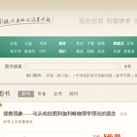
︱
沙龙
公益
培训
服务
︱
售后
下载
联络
旗舰店
京东
︱
电子书
数据库
APP
我们
︱
概述
招聘
历史
天猫
拼多多
图书搜索：
全部
热门图书：
辞源（第三版）
|
牛津高阶英汉双解词典
|
新华字典
|
图书
新书
常备
丛书
辑刊
拯救现象——论从柏拉图到伽利略物理学理论的观念
精装
科学人文名著译丛
¥46.00
定价：