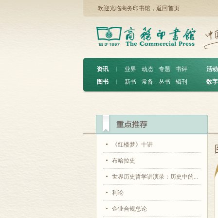
欢迎光临商务印书馆，
返回首页
资讯
︱
业界
动态
专题
书评
活动
图书
︱
新书
常备
丛书
辑刊
数字
《红楼梦》十讲
布哈拉史
世界历史哲学讲演录：历史中的...
利论
企业合规总论