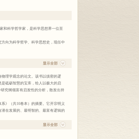
家、科学史家和科学哲学家，是科学思想界一位至
研究方向为科学哲学、科学思想史，现任中
显示全部
略物理学观念的论文。该书以缜密的逻
然是砥砺智慧的宝库，给人以极大的启
学研究纲领富有启发性的分析，散发出持
系》（共10卷本）的摘要。它开宗明义
有潜在发展的、最明智的、最富有逻辑的
个世纪后，科学思想中最有可能蓬勃发展
时代，关于物理学（天文学）理论阐述的
显示全部
和实在论的进路之间的争论。