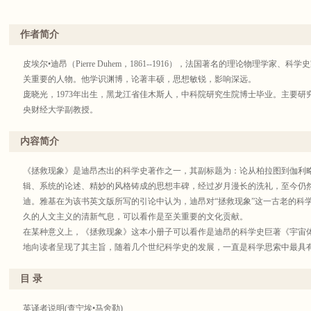
作者简介
皮埃尔•迪昂（Pierre Duhem，1861--1916），法国著名的理论物理学
关重要的人物。他学识渊博，论著丰硕，思想敏锐，影响深远。
庞晓光，1973年出生，黑龙江省佳木斯人，中科院研究生院博士毕业。主要
央财经大学副教授。
内容简介
《拯救现象》是迪昂杰出的科学史著作之一，其副标题为：论从柏拉图到伽利
辑、系统的论述、精妙的风格铸成的思想丰碑，经过岁月漫长的洗礼，至今仍
迪。雅基在为该书英文版所写的引论中认为，迪昂对“拯救现象”这一古老的科
久的人文主义的清新气息，可以看作是至关重要的文化贡献。
在某种意义上，《拯救现象》这本小册子可以看作是迪昂的科学史巨著《宇宙体
地向读者呈现了其主旨，随着几个世纪科学史的发展，一直是科学思索中最具
指导原则。即“拯救现象”这个柏拉图对天文学目的的定义，乃是科学史经过数
之最明智的以及最具逻辑的指导原则。它给我们提供了从柏拉图时代到伽利略
目 录
最直接的文本和诠释，呈现了天文学研究的两个主要传统——形式主义的进路
英译者说明(查宁埃•马舍勒)