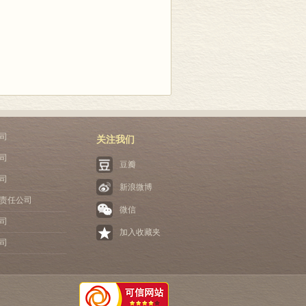
司
关注我们
司
豆瓣
司
新浪微博
责任公司
微信
司
加入收藏夹
司