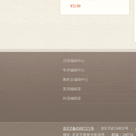
¥52.00
汉语编辑中心
学术编辑中心
教科文编辑中心
英语编辑室
外语编辑室
京ICP备05007371号
|
京ICP证150832号
|
地址: 北京王府井大街36号
|
邮编：100710