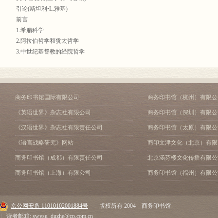
引论(斯坦利•L.雅基)
前言
1.希腊科学
2.阿拉伯哲学和犹太哲学
3.中世纪基督教的经院哲学
4.哥白尼之前的文艺复兴
5.哥白尼和雷蒂库斯
6.从奥西安德尔的序言到格列高利历法改革
7.从格列高利历法改革到伽利略审判
商务印书馆国际有限公司
商务印书馆（杭州）有限公
结论
《英语世界》杂志社有限公司
商务印书馆（深圳）有限公
索引
《汉语世界》杂志社有限责任公司
商务印书馆（太原）有限公
《语言战略研究》网站
商印文津文化（北京）有限
商务印书馆（成都）有限责任公司
北京涵芬楼文化传播有限公
商务印书馆（上海）有限公司
商务印书馆（福州）有限公
京公网安备 11010102001884号
版权所有 2004 商务印书馆
|
读者邮箱: swysg_duzhe@cp.com.cn