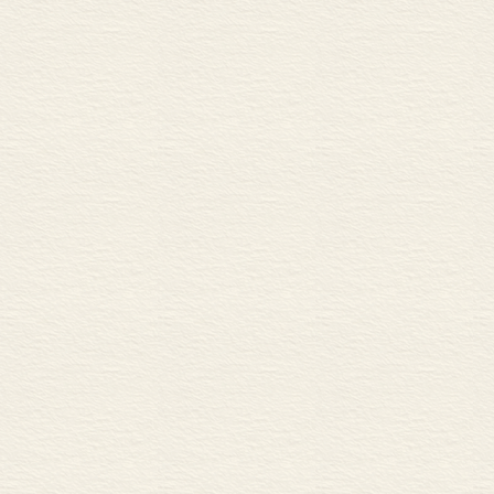
向一位专栏作家告别 /220
基辛格新书 /222
可记得《苏菲的选择》 /22
“九一一”的沙特奥秘 /226
海明威自杀真相 /228
丽兹与狄克 /230
关于胡佛种种 /232
擅写淫秽小说的文学家 /23
《第三帝国的兴亡》作者 /2
卡萨诺瓦是谁？ /238
一位敢言善辩作家的消逝 /2
读《南京安魂曲》有感 / 24
——给哈金
诺贝尔颁奖内幕 /244
突然想起弗兰克 /246
我看美国同性恋作家 /248
敢于破禁的出版家 /251
布坎南新书论超级大国的自杀
关于书评刊物种种 /256
海明威挥泪杀宠猫 /258
一位受尊崇的书评刊物主编 