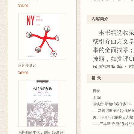
多时间在网页上找到我的
¥36.00
策划出版我的文集。她的
集。如是的话，我将此书
内容简介
董
本书精选收录
2012 年5
或引介西方文学
事的全面描摹；
披露，如批评C
纽约变形记
纳粹隐私等；
¥69.00
金、英若诚的回
目 录
事件核心，文
目录
临其境地采写
上 编
而精彩，兼顾
谈谈所谓“纽约客作家” /3
文艺作品。
──新传记重振约翰•奥哈
关于1960 年代的风云人物 
——三本新书记述反越战
风流总统不是昏君 /12
乌托邦的年代：1968-1969 纽