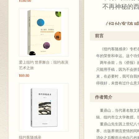
¥180.00
不再神秘的西
《纽约客随
艺术中心“终身
前言
生动展现资深
《纽约客随感录》专栏在
本书收录董先
年的荣誉和幸运。这个功
人物如V.S.
爱上纽约 世界舞台：纽约表演
两年余前，当《侨报》的
艺术之旅
对CIA的笨拙
只能用手稿，因为不会拼
¥69.80
束，在必要时，我可自我抑制
山、故交巴金
得很好，未曾有过什么意
记得我在第一篇中就指出
都在我写作范围之内（所
作者简介
骚，目的是在有机会帮同
由。一个作者可到哪里去
董鼎山，当代著名散文家。
先生所编的副刊《自由谈
辑、纽约市立大学教授。
还是如此一股孩子心情。
董鼎山先生因上世纪八十
当五月（好巧的笔名）开
界、出版界潮流资情的同
纽约客随感录
形容。但是整洁的她从不
消化之后酿造出他自己的蜜