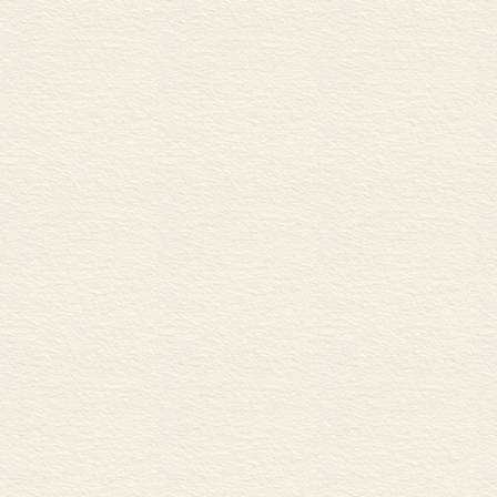
为一座宏伟文化宫殿的崩坍而
我是张爱玲的“粉丝” /266
CIA 与美国文学杂志 /268
海明威名作的39 个结局 /2
关于戈尔•维达尔种种 /273
附录：人物姓名译名对照表 