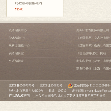
——哈里斯新书论述克林
约-巴黎-布拉格-纽约
“纽约知识分子群”的演变 /
¥15.00
——“牛康派”兴起的来龙
非虚构胜于虚构 /21
——奈保尔讨论伊斯兰教
《洛丽塔》是文学艺术还是诲
汉语编辑中心
商务印书馆国际有限公司
纪念一本严正刊物的夭折 /
学术编辑中心
《英语世界》杂志社有限
——美国《新领袖》杂志
教科文编辑中心
《汉语世界》杂志社有限
一本不偏不倚的杂志书评 /
——《纽约时报书评》挑
英语编辑室
《语言战略研究》网站
美国新闻界一颗巨星的陨落 
外语编辑室
商务印书馆（成都）有限
——A. M. 罗森塔尔、
两位作家，两部新作，两个评
商务印书馆（上海）有限
哈佛教授与LSD 迷魂药 /4
——狂放的1960 年代
格拉斯，《剥洋葱》露秘 /
京ICP备05007371号
|
京ICP证150832号
|
京公网安备 1101010200188
——怀揣纳粹隐私的诺贝
地址: 北京王府井大街36号
|
邮编：100710
|
读者邮箱: swysg_duzhe@cp.co
一个有瑕疵的大无畏新闻记者
产品隐私权声明
本公司法律顾问: 北京市万慧达律师事务所王宇明律师
——I. F . 斯东传记《
徐娘与性 /59