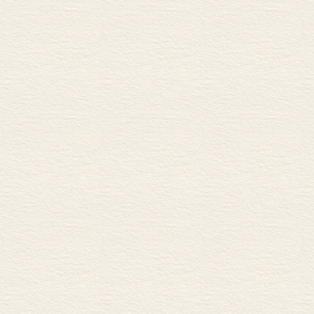
大学教授多左派？ /179
你读过《我的奋斗》吗？ /1
译作，原作，书评 /183
再谈书评种种 /185
从《火烧红莲寺》谈起 /18
回忆录，自传，传记 /189
“公共编辑”的认真 /191
第一夫人回忆录 /193
40 之下的20 /195
一本不寻常的游记 /197
《红楼梦》中的女人 /200
你要飞游火星吗？ /202
另一个诺贝尔奖 /204
洋人用汉语做梦 /206
赛珍珠的最后悲剧 /208
从英若诚想起…… /210
论书评，忆巴金 /212
《三字经》与马克•吐温 /2
不是“绮丽”的散文 /216
认识“美国知识分子” /218