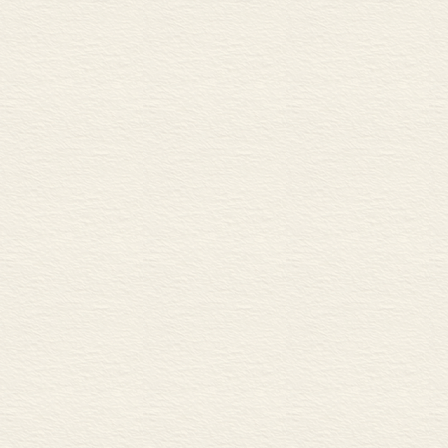
巴尔加斯•略萨创作的两个主题
美国左翼文学 /1 33
——一个时代的结束
下 编
浅谈美国移民文学 /141
悲悼报纸的凋谢 /144
保罗•纽曼，我的英雄 /146
诺贝尔奖忽视美国文学 /14
女作家论色情狂 /150
至爱兄弟不了情 /152
玛丽与“天下真小” /160
1964 年的黑总统 /162
诺贝尔奖得主的烦恼 /164
诺贝尔诗人的烦恼 /166
肯尼迪的最后情侣 /168
南非白人的《羞辱》 /170
新保守主义的消逝 /172
文学奖出冷门内幕 /175
我的朋友唐德刚 /177