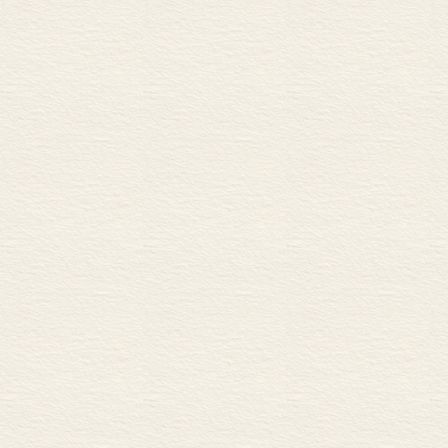
梅勒解剖希特勒童年心理 /
冯内古特的反战主义小说 /
——《第五号屠宰场》作
由传媒造成，被传媒毁掉 /
——《戴安娜纪事》探究
尼克松、基辛格搭档内幕 /
——达莱克新书揭露两位
忆二十世纪两位最杰出的电影
——瑞典伯格曼与意大利
CIA 原来是个纸老虎？ /89
——新书揭露美国情报机
戈尔指布什有违理性 /95
——戈尔新书《强奸理性
谈诺曼•梅勒的生平与著作 /
——悼念二十世纪美国文
布什的悲剧 /107
——专家分析即将期满的
诺贝尔奖得主奈保尔的真实人
《国家评论》与威廉•伯克莱 
大俗大雅《洛丽塔》 /120
研究性行为的两位大师 /12