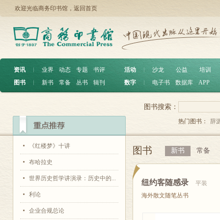
欢迎光临商务印书馆，
返回首页
资讯
︱
业界
动态
专题
书评
活动
︱
沙龙
公益
培训
图书
︱
新书
常备
丛书
辑刊
数字
︱
电子书
数据库
APP
图书搜索：
热门图书：
辞
《红楼梦》十讲
图书
新书
常备
布哈拉史
世界历史哲学讲演录：历史中的...
纽约客随感录
平装
利论
海外散文随笔丛书
企业合规总论