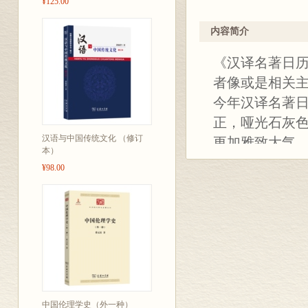
¥125.00
内容简介
《汉译名著日历
者像或是相关
今年汉译名著
正，哑光石灰色
汉语与中国传统文化 （修订
更加雅致大气
本）
翻开扉页，我们
¥98.00
读书”的手迹对
航的开篇。
1月1日，我们
年；1月22日
我们希望通过回
回到卢梭如歌
除此之外，我们
中国伦理学史（外一种）