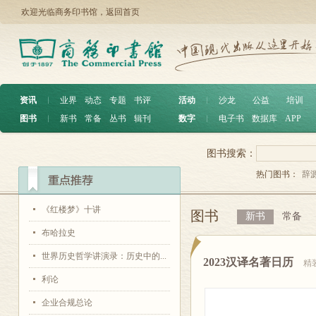
欢迎光临商务印书馆，
返回首页
资讯
︱
业界
动态
专题
书评
活动
︱
沙龙
公益
培训
图书
︱
新书
常备
丛书
辑刊
数字
︱
电子书
数据库
APP
图书搜索：
热门图书：
辞
《红楼梦》十讲
图书
新书
常备
布哈拉史
世界历史哲学讲演录：历史中的...
2023汉译名著日历
精
利论
企业合规总论