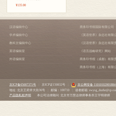
¥135.00
汉语编辑中心
商务印书馆国际有限公司
学术编辑中心
《英语世界》杂志社有限
教科文编辑中心
《汉语世界》杂志社有限
英语编辑室
《语言战略研究》网站
外语编辑室
商务印书馆（成都）有限
商务印书馆（上海）有限
京ICP备05007371号
|
京ICP证150832号
|
京公网安备 1101010200188
地址: 北京王府井大街36号
|
邮编：100710
|
读者邮箱: swysg_duzhe@cp.co
产品隐私权声明
本公司法律顾问: 北京市万慧达律师事务所王宇明律师