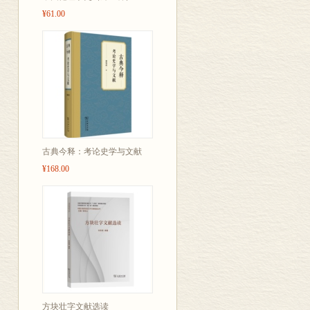
界”的伟大作者
¥61.00
特、边沁、伯
旦、西耶斯、
密、帕斯卡尔
愿经典每日相
古典今释：考论史学与文献
¥168.00
方块壮字文献选读