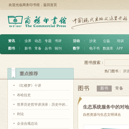
欢迎光临商务印书馆，
返回首页
资讯
︱
业界
动态
专题
书评
活动
︱
沙龙
公益
培训
图书
︱
新书
常备
丛书
辑刊
数字
︱
电子书
数据库
APP
图书搜索：
热门图书：
辞
《红楼梦》十讲
图书
新书
常备
布哈拉史
世界历史哲学讲演录：历史中的...
生态系统服务中的对
利论
自然资源与生态文明译丛
企业合规总论