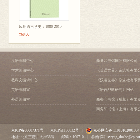
第十六章 气候调节服务的
第十七章 与能量平衡相关
第十八章 能量平衡和蒸散
第十九章 城市热岛效应
应用语言学史：1980-2010
第六部分 生态系统服务的
¥68.00
第二十章 生态系统服务评
索引
译后记
汉语编辑中心
商务印书馆国际有限公司
彩插
学术编辑中心
《英语世界》杂志社有限
教科文编辑中心
《汉语世界》杂志社有限
英语编辑室
《语言战略研究》网站
外语编辑室
商务印书馆（成都）有限
商务印书馆（上海）有限
京ICP备05007371号
|
京ICP证150832号
|
京公网安备 1101010200188
地址: 北京王府井大街36号
|
邮编：100710
|
读者邮箱: swysg_duzhe@cp.co