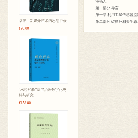
审稿人
第一部分 导言
第一章 利用卫星传感器
临界：新媒介艺术的思想征候
第二部分 碳循环相关生态
¥98.00
第二章 利用遥感技术评
第三章 碳吸收相关陆地
第四章 北方高纬度系统
第五章 监测牧草生产的生
第六章 从光能利用效率
第七章 亚马孙热带森林
第三部分 生物多样性相关
第八章 基于对地观测的
第九章 利用遥感对国家
第十章 利用对地观测数
“枫桥经验”基层治理数字化史
料与研究
第四部分 水循环相关生态
¥158.00
第十一章 遥感水文生态系
第十二章 用于生态系统
第十三章 基于卫星绿度
第十四章 地表土壤水分遥
第十五章 积雪作为山区生
第五部分 地表能量平衡