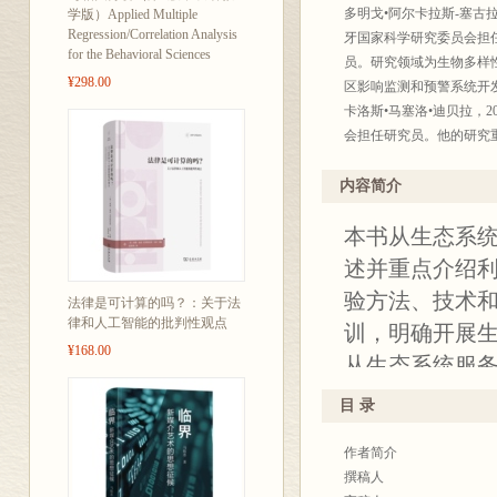
多明戈•阿尔卡拉斯-塞
学版）Applied Multiple
Regression/Correlation Analysis
牙国家科学研究委员会担
for the Behavioral Sciences
员。研究领域为生物多样
¥298.00
区影响监测和预警系统开
卡洛斯•马塞洛•迪贝拉，
会担任研究员。他的研究
应用。
朱丽叶•维罗妮卡•斯特拉
内容简介
不同国家和国际项目的开
本书从生态系
译者简介：
薛超，自然资源部测绘发
述并重点介绍
获得省部级科技进步奖项6
验方法、技术
法律是可计算的吗？：关于法
蒋捷，北京建筑大学测绘
律和人工智能的批判性观点
训，明确开展
工程”。现任国际摄影测
¥168.00
从生态系统服
作提供科学参
目 录
作者简介
撰稿人