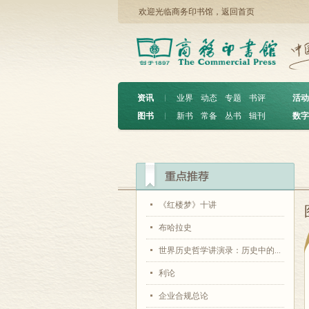
欢迎光临商务印书馆，
返回首页
资讯
︱
业界
动态
专题
书评
活动
图书
︱
新书
常备
丛书
辑刊
数字
《红楼梦》十讲
布哈拉史
世界历史哲学讲演录：历史中的...
利论
企业合规总论