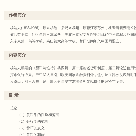
作者简介
杨端六(1885-1966)，原名杨勉，后易名杨超。原籍江苏苏州，祖辈落籍湖南长
省师范学堂。1906年赴日本留学，先在日本宏文学院学习现代中学课程和外国语
入东京第一高等学校、岗山第六高等学校。留日期间加入中国同盟会。
内容简介
杨端六编著的《货币与银行》共四篇，第一篇论述货币制度，第二篇论述信用
货币银行政策。书中除大量引用欧美国家金融资料外，也引证了部分反映当时
入浅出，引人入胜，是一部具有重要学术价值和文献价值的经济学专著。
目 录
总论
（1）货币学的性质和范围
（2）银行学的范围
（3）货币的意义
（4）货币的职能