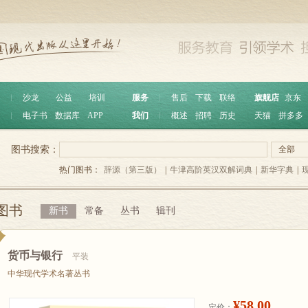
︱
沙龙
公益
培训
服务
︱
售后
下载
联络
旗舰店
京东
︱
电子书
数据库
APP
我们
︱
概述
招聘
历史
天猫
拼多多
图书搜索：
全部
热门图书：
辞源（第三版）
|
牛津高阶英汉双解词典
|
新华字典
|
图书
新书
常备
丛书
辑刊
货币与银行
平装
中华现代学术名著丛书
¥58.00
定价：