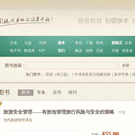
︱
沙龙
公益
培训
服务
︱
售后
下载
联络
旗舰店
京东
︱
电子书
数据库
APP
我们
︱
概述
招聘
历史
天猫
拼多多
图书搜索：
全部
热门图书：
辞源（第三版）
|
牛津高阶英汉双解词典
|
新华字典
|
图书
新书
常备
丛书
辑刊
旅游安全管理——有效地管理旅行风险与安全的策略
平装
当代旅游研究译丛
¥55.00
定价：