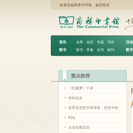
欢迎光临商务印书馆，
返回首页
资讯
︱
业界
动态
专题
书评
活动
图书
︱
新书
常备
丛书
辑刊
数字
《红楼梦》十讲
布哈拉史
世界历史哲学讲演录：历史中的...
利论
企业合规总论