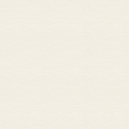
下来。它所承
忆。这些属于
果，是每个时
感知自然与生
老家墙角下那
渐变得稀疏；
法酿醋的老人
去。我们生活
得难以言语。
还原。于是很
留住的东西，
生簿上勾勒的
式，让我们可
来。我想这可
过什么的人，