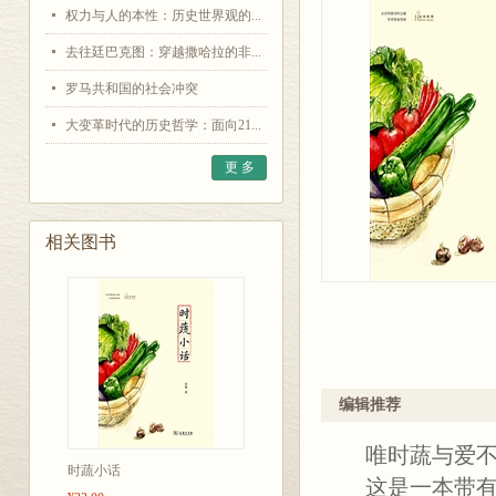
权力与人的本性：历史世界观的...
去往廷巴克图：穿越撒哈拉的非...
罗马共和国的社会冲突
大变革时代的历史哲学：面向21...
更 多
相关图书
编辑推荐
唯时蔬与爱不
时蔬小话
这是一本带有