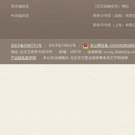
冬西南北瓜 197
那些简单有趣
英语编辑室
《语言战略研究》网站
葫芦与瓠子 210
茸的小花，让
外语编辑室
商务印书馆（成都）有限
我有旨蓄 220
起，我常常在
时园杂蔬
商务印书馆（上海）有限
藜草之羹 228
没有多少来龙
田有“玉谷”247
老家的花草树
山间青笋 252
京ICP备05007371号
|
京ICP证150832号
|
京公网安备 1101010200188
亲最爱偷吃的
水中茭白 258
地址: 北京王府井大街36号
|
邮编：100710
|
读者邮箱: swysg_duzhe@cp.co
百合与萱草 277
地听着，在心
产品隐私权声明
本公司法律顾问: 北京市万慧达律师事务所王宇明律师
水中仙子——莲菱莼 2
间短小的“说话
慈姑与荸荠 302
我的脑海里。我
芋与磨芋 308
葵与落葵 322
别“故事”的名
春天树的礼物 328
满旧时光泽事
参考文献 334
它们连着，又
物，就好像我
在我看来，那
而小话有些简