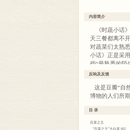
内容简介
《时蔬小话》
天三餐都离不
对蔬菜们太熟
小话》正是采
些“最熟悉的陌
清爽的开胃蔬
反响及反馈
本起源以及分
这是豆瓣“自
忆等方面做了
博物的人们所
目 录
百菜之主
“百菜之主”大白菜 002