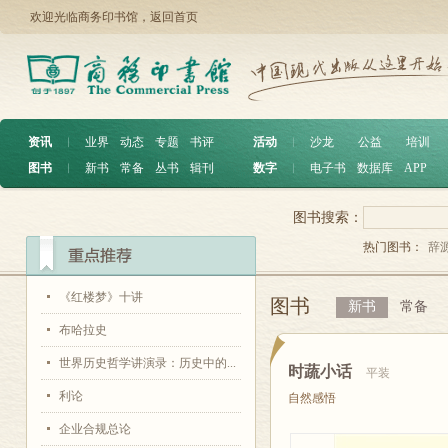
欢迎光临商务印书馆，
返回首页
资讯
︱
业界
动态
专题
书评
活动
︱
沙龙
公益
培训
图书
︱
新书
常备
丛书
辑刊
数字
︱
电子书
数据库
APP
图书搜索：
热门图书：
辞
《红楼梦》十讲
图书
新书
常备
布哈拉史
世界历史哲学讲演录：历史中的...
时蔬小话
平装
利论
自然感悟
企业合规总论