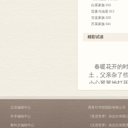
白菜家族 010
芸薹与油菜 013
甘蓝家族 020
芥菜家族 041
那些“萝卜”们 051
时间的美味 060
精彩试读
蔬菜之味
小话
沙拉里的莴苣家族 068
沙拉里的菊苣家族 075
沙拉与蔬菜 088
春暖花开的时
篮子里的野菜 095
土，父亲杂了
异域之实
让世界疯狂的辣椒 108
小心翼翼地打
茄与番茄 119
土里。
故事里的马铃薯 127
山药蛋与山药 151
煤炉上的番薯 158
父亲在农村生
汉语编辑中心
商务印书馆国际有限公司
菊芋的田野 166
候，父亲常带
学术编辑中心
《英语世界》杂志社有限
疆场有瓜
跑远，便叫我
从甜瓜到苦瓜 174
教科文编辑中心
《汉语世界》杂志社有限