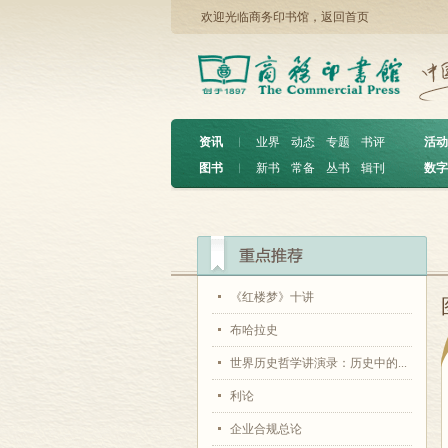
欢迎光临商务印书馆，
返回首页
资讯
︱
业界
动态
专题
书评
活动
图书
︱
新书
常备
丛书
辑刊
数字
《红楼梦》十讲
布哈拉史
世界历史哲学讲演录：历史中的...
利论
企业合规总论