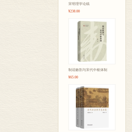
宋明理学论稿
¥238.00
制诏敕劄与宋代中枢体制
¥65.00