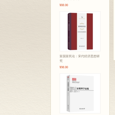
¥88.00
富国富民论：宋代经济思想研
究
¥98.00