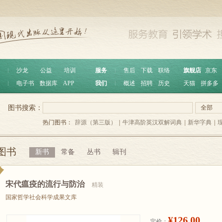
︱
沙龙
公益
培训
服务
︱
售后
下载
联络
旗舰店
京东
︱
电子书
数据库
APP
我们
︱
概述
招聘
历史
天猫
拼多多
图书搜索：
全部
热门图书：
辞源（第三版）
|
牛津高阶英汉双解词典
|
新华字典
|
图书
新书
常备
丛书
辑刊
宋代瘟疫的流行与防治
精装
国家哲学社会科学成果文库
¥126.00
定价：