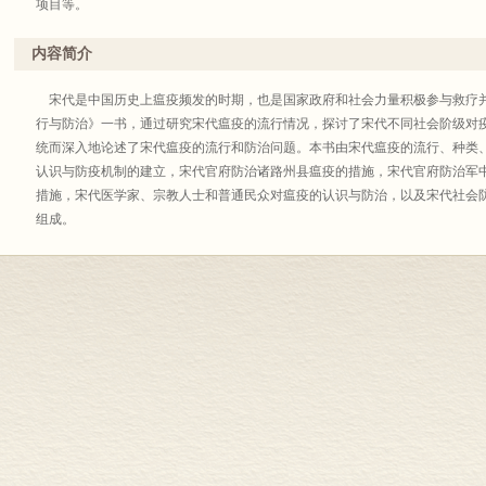
项目等。
内容简介
宋代是中国历史上瘟疫频发的时期，也是国家政府和社会力量积极参与救疗
行与防治》一书，通过研究宋代瘟疫的流行情况，探讨了宋代不同社会阶级对
统而深入地论述了宋代瘟疫的流行和防治问题。本书由宋代瘟疫的流行、种类
认识与防疫机制的建立，宋代官府防治诸路州县瘟疫的措施，宋代官府防治军
措施，宋代医学家、宗教人士和普通民众对瘟疫的认识与防治，以及宋代社会
组成。
本书改变了过去中国医学史研究的模式，以马克思主义为指导，依据中医传
代发生的293次疫病为研究对象，首次系统研究、科学揭示了宋代传染病的流
病防治的重大医学问题和技术难关。本书史料丰富，论述精致，对于认识中国
会民众之间的互动关系，以及宋代社会的反应机制、防治措施的发展脉络、历
值和现实借鉴意义。