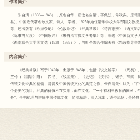
作者简介
朱自清（1898—1948），原名自华，后改名自清，字佩弦，号秋实。原籍
县)。中国近代著名散文家、诗人、学者。1925年始任清华学校大学部国文教
等。还出版有《欧游杂记》《伦敦杂记》《经典常谈》《诗言志辨》《语文影
《标准与尺度》《中国歌谣》《朱自清古典文学专集》等，编选《中国新文学大
《西南联合大学国文选（1938—1939）》，与叶圣陶合作编著有《精读指导
内容简介
《经典常谈》写于1942年，出版于1946年，包括《说文解字》、《周易
三传（《国语》附）、四书、《战国策》、《史记》《汉书》、诸子、辞赋、
传统文化经典的精髓，是普及中国传统文化的典范之作。朱自清先生认为：“
个必要的项目。经典的价值不在实用，而在文化。”“一个有相当教育的国民，
务”。全书梳理与讲解中国传统文化，简洁精辟，深入浅出，通俗流畅，是经典