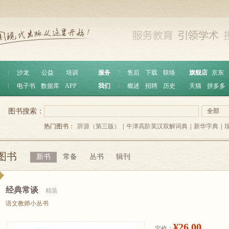
︱
沙龙
公益
培训
服务
︱
售后
下载
联络
旗舰店
京东
︱
电子书
数据库
APP
我们
︱
概述
招聘
历史
天猫
拼多多
图书搜索：
全部
热门图书：
辞源（第三版）
|
牛津高阶英汉双解词典
|
新华字典
|
图书
新书
常备
丛书
辑刊
经典常谈
精装
语文教师小丛书
¥26.00
定价：