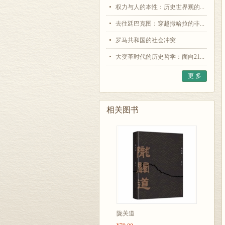
权力与人的本性：历史世界观的...
去往廷巴克图：穿越撒哈拉的非...
罗马共和国的社会冲突
大变革时代的历史哲学：面向21...
更 多
相关图书
陇关道