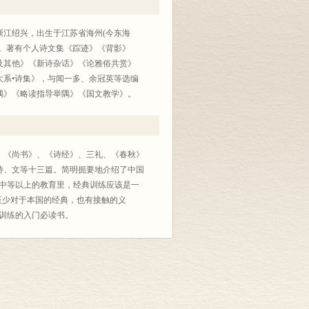
浙江绍兴，出生于江苏省海州(今东海
授。著有个人诗文集《踪迹》《背影》
及其他》《新诗杂话》《论雅俗共赏》
系•诗集》，与闻一多、余冠英等选编
举隅》《略读指导举隅》《国文教学》。
》、《尚书》、《诗经》、三礼、《春秋》
诗、文等十三篇。简明扼要地介绍了中国
在中等以上的教育里，经典训练应该是一
至少对于本国的经典，也有接触的义
训练的入门必读书。