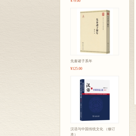
¥79.00
先秦诸子系年
¥125.00
汉语与中国传统文化 （修订
本）