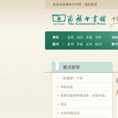
欢迎光临商务印书馆，
返回首页
资讯
︱
业界
动态
专题
书评
活动
图书
︱
新书
常备
丛书
辑刊
数字
《红楼梦》十讲
布哈拉史
世界历史哲学讲演录：历史中的...
利论
企业合规总论