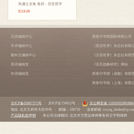
朱谦之全集 卷四：历史哲学
¥218.00
汉语编辑中心
商务印书馆国际有限公司
学术编辑中心
《英语世界》杂志社有限
教科文编辑中心
《汉语世界》杂志社有限
英语编辑室
《语言战略研究》网站
外语编辑室
商务印书馆（成都）有限
商务印书馆（上海）有限
京ICP备05007371号
|
京ICP证150832号
|
京公网安备 1101010200188
地址: 北京王府井大街36号
|
邮编：100710
|
读者邮箱: swysg_duzhe@cp.co
产品隐私权声明
本公司法律顾问: 北京市万慧达律师事务所王宇明律师