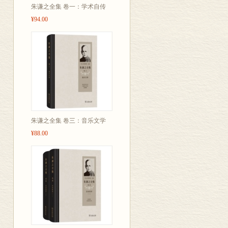
朱谦之全集 卷一：学术自传
在本书第一至五卷截稿之
¥94.00
第十卷末还编入与张元济
第八、九、十卷编辑过程
了《宝礼堂宋本书录》，
编者 张
2008年
于上海张
朱谦之全集 卷三：音乐文学
¥88.00