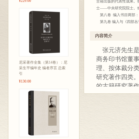
¥229.00
古籍出版的代表性成果。
士——中央研究院院士。
第八卷 编入书目两部：
第九卷 编入与《四部丛
跋文、校勘记等。其中《
文、校勘记均引自原书，
内容简介
伯数字加注公历年月，以
张元济先生是
1月至12月，三编自193
史》二十四种史籍跋文均
商务印书馆董
尼采著作全集（第14卷）：尼
出版年月，可作为参考。
理、按体裁分
采生平编年史 编者序言 总索
歹，]书目，读者可参阅商
引
研究著作四类
第十卷编入以下内容：
¥130.00
1．浙江嘉兴、海盐先哲
的古籍研究著作
藏书，已于1941年捐
序、跋、识语。
书均据手书原文转录，不
文年月如原用干支纪年，
2．其它古籍的序跋或相
书写年月者，编者尽量作
3．与古籍收购、藏弃、
的记录，文体较为庞杂，
一注明出处。撰文年月不