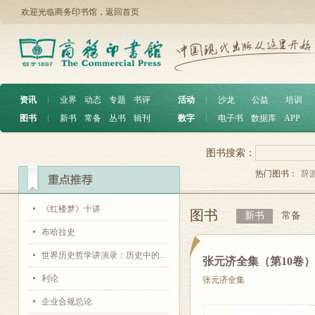
欢迎光临商务印书馆，
返回首页
资讯
︱
业界
动态
专题
书评
活动
︱
沙龙
公益
培训
图书
︱
新书
常备
丛书
辑刊
数字
︱
电子书
数据库
APP
图书搜索：
热门图书：
辞
《红楼梦》十讲
图书
新书
常备
布哈拉史
世界历史哲学讲演录：历史中的...
张元济全集（第10卷
利论
张元济全集
企业合规总论