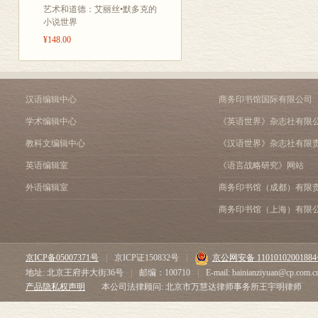
艺术和道德：艾丽丝•默多克的
小说世界
¥148.00
汉语编辑中心
商务印书馆国际有限公司
学术编辑中心
《英语世界》杂志社有限
教科文编辑中心
《汉语世界》杂志社有限
英语编辑室
《语言战略研究》网站
外语编辑室
商务印书馆（成都）有限
商务印书馆（上海）有限
京ICP备05007371号
|
京ICP证150832号
|
京公网安备 1101010200188
地址: 北京王府井大街36号
|
邮编：100710
|
E-mail: bainianziyuan@cp.com.c
产品隐私权声明
本公司法律顾问: 北京市万慧达律师事务所王宇明律师