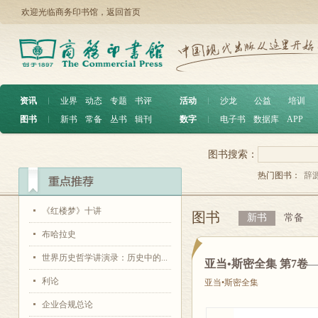
欢迎光临商务印书馆，
返回首页
资讯
︱
业界
动态
专题
书评
活动
︱
沙龙
公益
培训
图书
︱
新书
常备
丛书
辑刊
数字
︱
电子书
数据库
APP
图书搜索：
热门图书：
辞
《红楼梦》十讲
图书
新书
常备
布哈拉史
世界历史哲学讲演录：历史中的...
亚当•斯密全集 第7卷
利论
亚当•斯密全集
企业合规总论