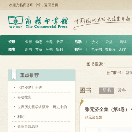
欢迎光临商务印书馆，
返回首页
资讯
︱
业界
动态
专题
书评
活动
︱
沙龙
公益
培训
图书
︱
新书
常备
丛书
辑刊
数字
︱
电子书
数据库
APP
图书搜索：
热门图书：
辞
《红楼梦》十讲
图书
新书
常备
布哈拉史
世界历史哲学讲演录：历史中的...
张元济全集（第3卷）
利论
张元济全集
企业合规总论