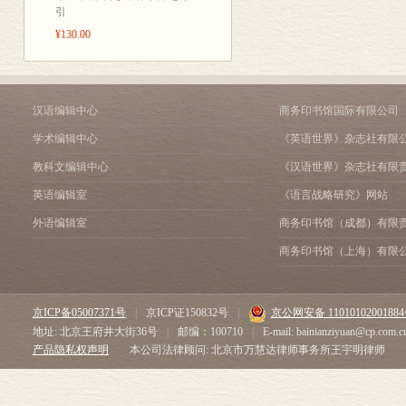
引
致夏瑞芳 高风池 1件
致夏鲍钰 1件
¥130.00
致顾廷龙(起潜) 91件
汉语编辑中心
商务印书馆国际有限公司
学术编辑中心
《英语世界》杂志社有限
教科文编辑中心
《汉语世界》杂志社有限
英语编辑室
《语言战略研究》网站
外语编辑室
商务印书馆（成都）有限
商务印书馆（上海）有限
京ICP备05007371号
|
京ICP证150832号
|
京公网安备 1101010200188
地址: 北京王府井大街36号
|
邮编：100710
|
E-mail: bainianziyuan@cp.com.c
产品隐私权声明
本公司法律顾问: 北京市万慧达律师事务所王宇明律师