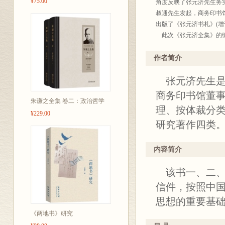
¥75.00
角度反映了张元济先生务
叔通先生发起，商务印书馆
出版了《张元济书札》(增
此次《张元济全集》的编辑
收入的书信，使篇幅增加
这次编入的书信稿中，还
作者简介
批信件与张元济致友朋书信
张元济先生是
②……，最后按顺序录出
选编的原则是来信人或内
商务印书馆董
朱谦之全集 卷二：政治哲学
书信按中国人、外国人、
理、按体裁分
按日丈汉字、西方人中文
¥229.00
研究著作四类
信人，凡能考定者，在其
书信书写年月日，在按原
1．1911年以前采用
内容简介
日以下用括号、阿拉伯数
2．1912年至1949
该书一、二、三
国”字样，照录；原无“
信件，按照中
月、日前加注公元年份，
思想的重要基
3．1949年10月1日
考订者，用括号、阿拉伯
《两地书》研究
张元济书信一般不用标点