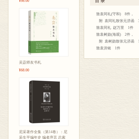
¥98.00
目 录
标点符号。原件无法辨识之
为保持历史文献的原真性
致袁同礼(守和) 8件，
为简体字，但个别地方和
附 袁同礼致张元济函 
限于编者水平，难免发生
致袁同礼 赵万里 1件
编 者
致袁树勋(海观) 2件，
200
附 袁树勋致张元济函 
于上海张
致袁洪铭 1件
致袁翰青 1件
致聂其杰(云台) 2件
吴宓师友书札
致莫伯骥(天一) 11件
¥68.00
致贾季英 1件
致夏 鹏 吴东初 1件
致夏之初 7件
致夏元(浮筠) 1件
附 商务印书馆总务处致张
致夏文镳 1件
致夏承诗 1件
致夏偕复(地山) 1件
致夏敬观(剑丞) 39件
尼采著作全集（第14卷）：尼
致夏曾佑(穗卿) 1件
采生平编年史 编者序言 总索