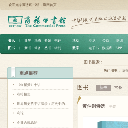
欢迎光临商务印书馆，
返回首页
资讯
︱
业界
动态
专题
书评
活动
︱
沙龙
公益
培训
图书
︱
新书
常备
丛书
辑刊
数字
︱
电子书
数据库
APP
图书搜索：
热门图书：
辞
《红楼梦》十讲
图书
新书
常备
布哈拉史
世界历史哲学讲演录：历史中的...
黄仲则诗选
平装
利论
企业合规总论