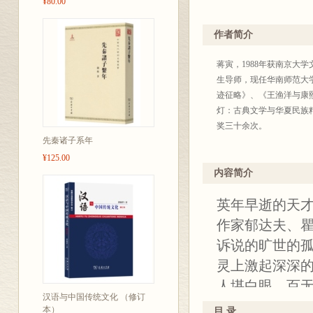
¥80.00
作者简介
蒋寅，1988年获南京
生导师，现任华南师范大
迹征略》、《王渔洋与康
灯：古典文学与华夏民族
奖三十余次。
先秦诸子系年
¥125.00
内容简介
英年早逝的天
作家郁达夫、
诉说的旷世的
灵上激起深深的
人堪白眼，百无
汉语与中国传统文化 （修订
这些名句至今
本）
目 录