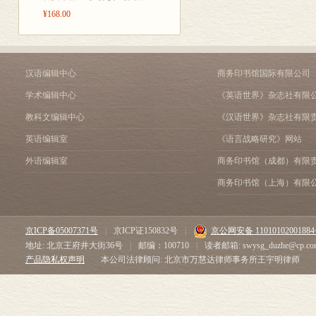
春雨望新安江
¥168.00
道旁废园
醉醒
初春
春日楼望
汉语编辑中心
商务印书馆国际有限公司
游四明山放歌
学术编辑中心
《英语世界》杂志社有限
晚宿云门寺
难忘曲
教科文编辑中心
《汉语世界》杂志社有限
闻子规
英语编辑室
《语言战略研究》网站
游岳麓
外语编辑室
商务印书馆（成都）有限
登衡山看日出用韩韵
湖上阻风杂诗(五首选二)
商务印书馆（上海）有限
其三
其四
汉江晓发
京ICP备05007371号
|
京ICP证150832号
|
京公网安备 1101010200188
乌江项王庙
地址: 北京王府井大街36号
|
邮编：100710
|
读者邮箱: swysg_duzhe@cp.co
新凉曲
产品隐私权声明
本公司法律顾问: 北京市万慧达律师事务所王宇明律师
十八夜偕稚存看月次韵
……