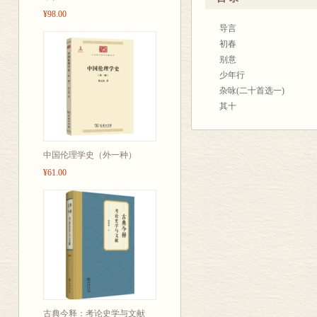
到，注释详明
¥98.00
导言
最好的黄仲则
初春
别意
少年行
杂咏(二十首选一)
其十
秋夕
感旧
其一
中国伦理学史（外一种）
其二
¥61.00
其三
其四
观潮行
后观潮行
湖上和酬仇丽亭
杂感
晓雪
春夜闻钟
三月一日道中偶成
古典今释：考论史学与文献