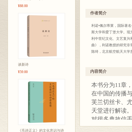
¥88.00
作者简介
利诺•佩尔蒂莱，国际著
斯大学和爱丁堡大学。现为哈
利中世纪文化、文艺复兴
曲》，利诺教授的研究非
陈绮，北京航空航天大学
谈新诗
内容简介
¥59.00
本书分为11章
在中国的传播
芙兰切丝卡、
天堂进行解读
对很多典故信手
11章)，为“
《毛诗正义》的文化意识与诗