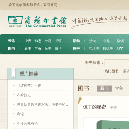
欢迎光临商务印书馆，
返回首页
资讯
︱
业界
动态
专题
书评
活动
︱
沙龙
公益
培训
图书
︱
新书
常备
丛书
辑刊
数字
︱
电子书
数据库
APP
图书搜索：
热门图书：
辞
《红楼梦》十讲
图书
新书
常备
布哈拉史
世界历史哲学讲演录：历史中的...
但丁的秘密
平装
利论
企业合规总论