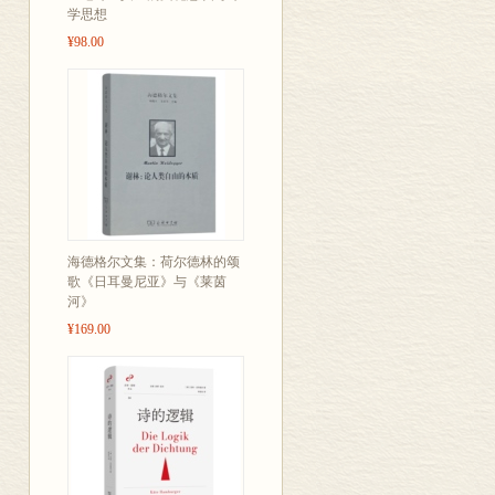
《神曲》在中
学思想
¥98.00
各个中译本的
行进一步的研
海德格尔文集：荷尔德林的颂
歌《日耳曼尼亚》与《莱茵
河》
¥169.00