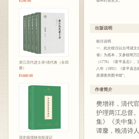
值和社会意义。
¥298.00
出版说明
校注说明
一、此次校注以台湾成文出
省）为底本，又参校明万历
（1778）《富平县志》
浙江历代进士录•清代卷（全四
册）
八年（1892）《富平县
质调查所图书馆”。
¥1600.00
二、篇目次序仍依原版，
置于本页末。
作者简介
三、校勘时，除了“已巳己
樊增祥，清代
题，一律出校说明。人名
响理解文意的避讳字，出校
护理两江总督
为“匹”、“畧”改为“略”
集》《关中集》
亦出校指出。
谭麐，晚清诗
四、在注释方面，兼顾人
历十二年富平县志校注》《
清史稿儒林传校读记