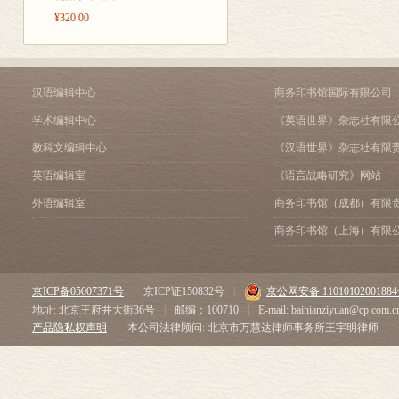
富平县志稿卷三083
¥320.00
富平县志稿卷四098
富平县志稿卷五131
富平县志稿卷六168
富平县志稿卷七215
汉语编辑中心
商务印书馆国际有限公司
富平县志稿卷八259
学术编辑中心
《英语世界》杂志社有限
富平县志稿卷九287
教科文编辑中心
《汉语世界》杂志社有限
富平县志稿卷十334
参考文献357
英语编辑室
《语言战略研究》网站
后记359
外语编辑室
商务印书馆（成都）有限
商务印书馆（上海）有限
京ICP备05007371号
|
京ICP证150832号
|
京公网安备 1101010200188
地址: 北京王府井大街36号
|
邮编：100710
|
E-mail: bainianziyuan@cp.com.c
产品隐私权声明
本公司法律顾问: 北京市万慧达律师事务所王宇明律师