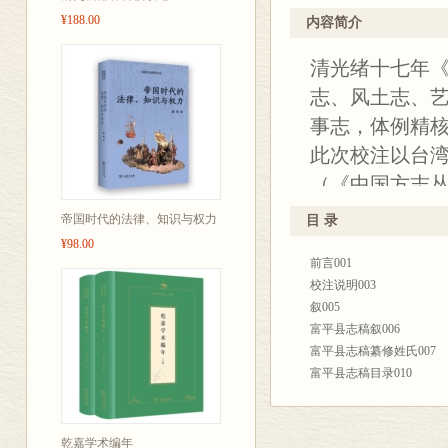
行，读者可以互相参阅，
¥188.00
内容简介
五、出列条目基本遵循“
六、本志引用他书文字，
清光绪十七年《富
七、注释、校勘所依据的
志、风土志、
《王力古汉语字典》等几
事志，体例精
国历代官制大辞典》《中
传记丛刊》《地方志人物
此次校注以台湾
《长安志》《陕西省志•
（《中国方志丛
八、注音用汉语拼音字母
安博物院藏明万
九、底本木刻原图由于年
帝国时代的法律、知识与权力
目 录
十、对本志作者历史观及
《富平县志》、
¥98.00
前言001
年（1778）
校注说明003
清光绪十八年（
叙005
点断句、注释
富平县志稿叙006
富平县志稿纂修姓氏007
注释方面，兼
富平县志稿目录010
的字词与历史
富平县志稿例言012
富平县志稿卷一014
富平县志稿卷二047
乾嘉学术编年