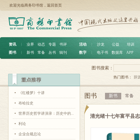
欢迎光临商务印书馆，
返回首页
资讯
︱
业界
动态
专题
书评
活动
︱
沙龙
公益
培训
图书
︱
新书
常备
丛书
辑刊
数字
︱
电子书
数据库
APP
图书搜索：
热门图书：
辞
《红楼梦》十讲
图书
新书
常备
布哈拉史
世界历史哲学讲演录：历史中的...
清光绪十七年富平县
利论
企业合规总论