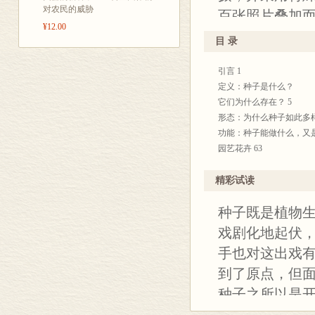
对农民的威胁
百张照片叠加而
¥12.00
植物科学画一
目 录
们一个全新的
引言 1
这份被忽略的
定义：种子是什么？
作为新生命的
它们为什么存在？ 5
计出各种令人
形态：为什么种子如此多样
功能：种子能做什么，又是
大的自卫本领
园艺花卉 63
赏与感叹种子
杂草与野花 125
生，并且由衷
香草、香料、纤维植物和药用
精彩试读
水果和蔬菜 197
种子既是植物
灌木与乔木 241
延伸阅读 304
戏剧化地起伏
致谢 307
手也对这出戏
索引 309
到了原点，但
种子之所以是
意味着它能为