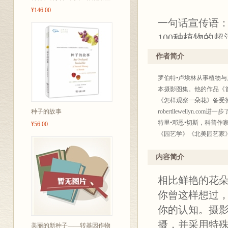
¥146.00
一句话宣传语
100种植物的
世今生。
作者简介
罗伯特•卢埃林从事植物
本摄影图集。他的作品《
你曾注意过种
《怎样观察一朵花》备受
苦瓜的种子宛
种子的故事
robertllewellyn.c
特里•邓恩•切斯，科普
¥56.00
翼蝶翅藤的翅
《园艺学》《北美园艺家
欣赏种子，从
勒冈州的波特兰到大西洋
多姿，甚至更
更多作品，请访问terichacewr
内容简介
译者简介：
种子同样有迷
相比鲜艳的花
光合作用园艺，知名科普
西亚马利筋的
脱口秀电台以及原创种植
你曾这样想过，
特殊的寄生蛾
你的认知。摄影
藏的植物智慧
摄，并采用特
美丽的新种子——转基因作物