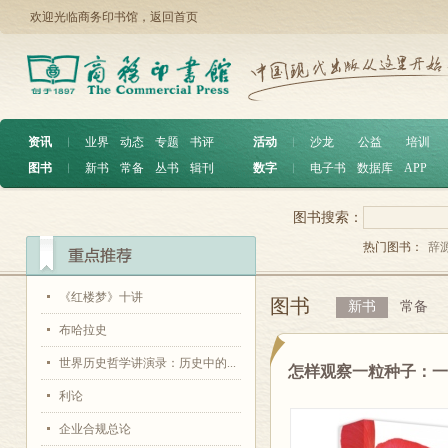
欢迎光临商务印书馆，
返回首页
资讯
︱
业界
动态
专题
书评
活动
︱
沙龙
公益
培训
图书
︱
新书
常备
丛书
辑刊
数字
︱
电子书
数据库
APP
图书搜索：
热门图书：
辞
《红楼梦》十讲
图书
新书
常备
布哈拉史
世界历史哲学讲演录：历史中的...
怎样观察一粒种子：
利论
企业合规总论