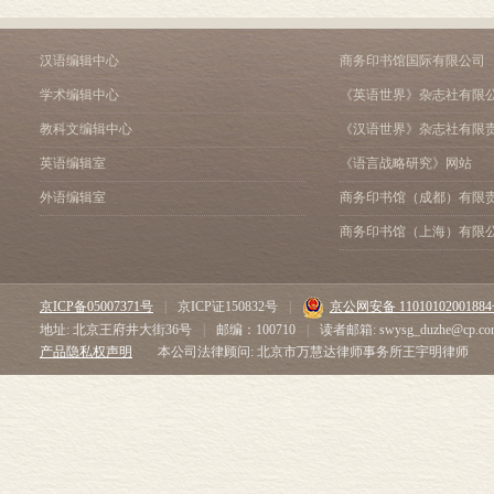
下，它还被包
一粒成熟的种
汉语编辑中心
商务印书馆国际有限公司
惊。想想那些
学术编辑中心
《英语世界》杂志社有限
细小、被我吐
教科文编辑中心
《汉语世界》杂志社有限
从鸟类到人类
英语编辑室
《语言战略研究》网站
叹。也许这甜
外语编辑室
商务印书馆（成都）有限
的。反过来说
商务印书馆（上海）有限
自然丰沃的盈
种子被吃掉后
京ICP备05007371号
|
京ICP证150832号
|
京公网安备 1101010200188
分，然后飞到
地址: 北京王府井大街36号
|
邮编：100710
|
读者邮箱: swysg_duzhe@cp.co
料。
产品隐私权声明
本公司法律顾问: 北京市万慧达律师事务所王宇明律师
种子具有各种
缘植物茴香、
季豆、豌豆、
果、甜瓜还有