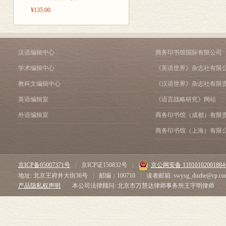
¥135.00
汉语编辑中心
商务印书馆国际有限公司
学术编辑中心
《英语世界》杂志社有限
教科文编辑中心
《汉语世界》杂志社有限
英语编辑室
《语言战略研究》网站
外语编辑室
商务印书馆（成都）有限
商务印书馆（上海）有限
京ICP备05007371号
|
京ICP证150832号
|
京公网安备 1101010200188
地址: 北京王府井大街36号
|
邮编：100710
|
读者邮箱: swysg_duzhe@cp.co
产品隐私权声明
本公司法律顾问: 北京市万慧达律师事务所王宇明律师