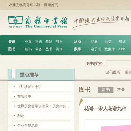
欢迎光临商务印书馆，
返回首页
资讯
︱
业界
动态
专题
书评
活动
︱
沙龙
公益
培训
图书
︱
新书
常备
丛书
辑刊
数字
︱
电子书
数据库
APP
图书搜索：
热门图书：
辞
《红楼梦》十讲
图书
新书
常备
布哈拉史
世界历史哲学讲演录：历史中的...
花谱：宋人花谱九种
利论
企业合规总论