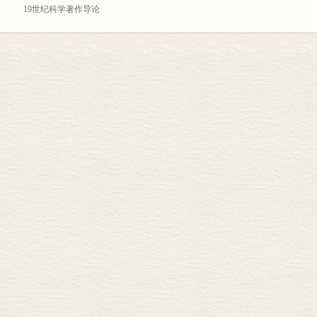
19世纪科学著作导论
第一卷
第二卷
19世纪哲学导论
简述人类理性的进步史
新百科全书
序言,或概观本书所要发挥的思想