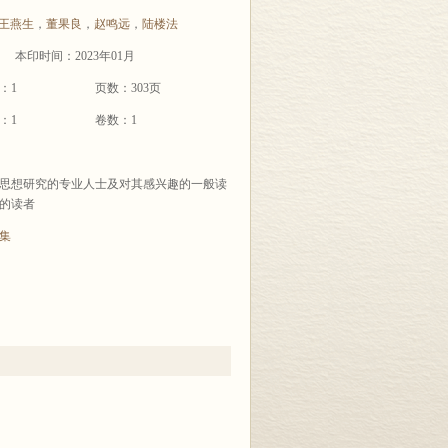
王燕生
，
董果良
，
赵鸣远
，
陆楼法
本印时间：2023年01月
：1
页数：303页
：1
卷数：1
思想研究的专业人士及对其感兴趣的一般读
的读者
集