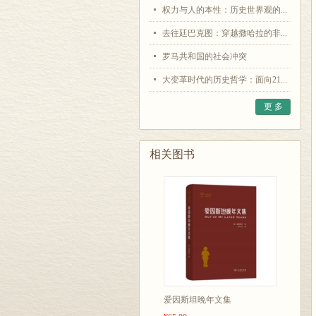
权力与人的本性：历史世界观的...
去往廷巴克图：穿越撒哈拉的非...
罗马共和国的社会冲突
大变革时代的历史哲学：面向21...
更 多
相关图书
爱因斯坦晚年文集