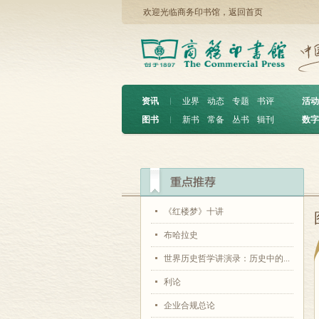
欢迎光临商务印书馆，
返回首页
资讯
︱
业界
动态
专题
书评
活动
图书
︱
新书
常备
丛书
辑刊
数字
《红楼梦》十讲
布哈拉史
世界历史哲学讲演录：历史中的...
利论
企业合规总论