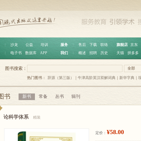
︱
沙龙
公益
培训
服务
︱
售后
下载
联络
旗舰店
京东
︱
电子书
数据库
APP
我们
︱
概述
招聘
历史
天猫
拼多多
图书搜索：
全部
热门图书：
辞源（第三版）
|
牛津高阶英汉双解词典
|
新华字典
|
图书
新书
常备
丛书
辑刊
论科学体系
精装
¥58.00
定价：