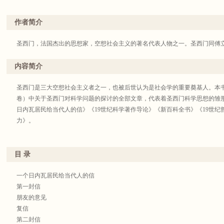
作者简介
圣西门，法国杰出的思想家，空想社会主义的著名代表人物之一。圣西门同傅
内容简介
圣西门是三大空想社会主义者之一，也被后世认为是社会学的重要奠基人。本
卷）中关于圣西门对科学问题的探讨的全部文章，代表着圣西门科学思想的雏
日内瓦居民给当代人的信》《19世纪科学著作导论》《新百科全书》《19世
力》。
目 录
一个日内瓦居民给当代人的信
第一封信
朋友的意见
复信
第二封信