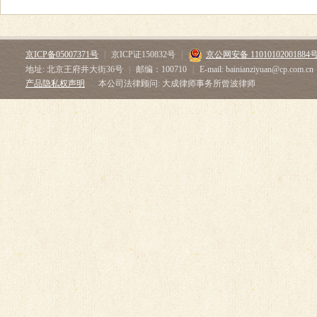
京ICP备05007371号
|
京ICP证150832号
|
京公网安备 11010102001884
地址: 北京王府井大街36号
|
邮编：100710
|
E-mail: bainianziyuan@cp.com.cn
产品隐私权声明
本公司法律顾问: 大成律师事务所曾波律师