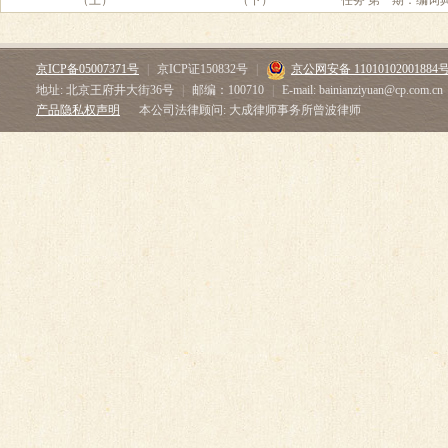
（上）
（下）
任务 第一期：编词
京ICP备05007371号
|
京ICP证150832号
|
京公网安备 11010102001884
地址: 北京王府井大街36号
|
邮编：100710
|
E-mail: bainianziyuan@cp.com.cn
产品隐私权声明
本公司法律顾问: 大成律师事务所曾波律师