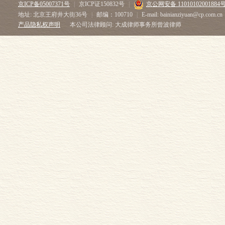
京ICP备05007371号
|
京ICP证150832号
|
京公网安备 11010102001884
地址: 北京王府井大街36号
|
邮编：100710
|
E-mail: bainianziyuan@cp.com.cn
产品隐私权声明
本公司法律顾问: 大成律师事务所曾波律师