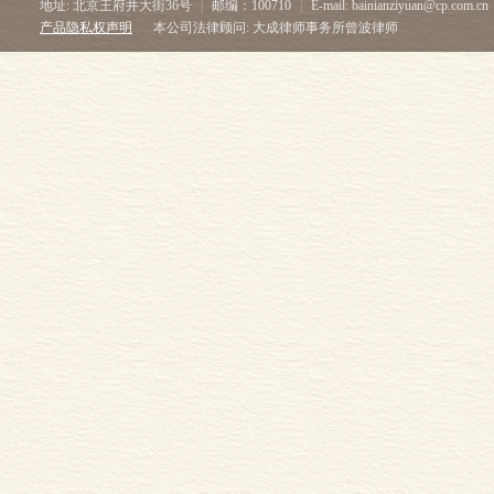
地址: 北京王府井大街36号
|
邮编：100710
|
E-mail: bainianziyuan@cp.com.cn
产品隐私权声明
本公司法律顾问: 大成律师事务所曾波律师