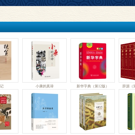
记
小康的真谛
新华字典（第12版）
辞源（