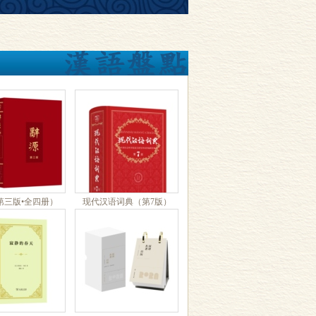
第三版•全四册）
现代汉语词典（第7版）