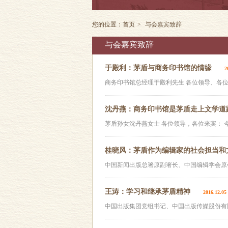
您的位置：
首页
>
与会嘉宾致辞
与会嘉宾致辞
于殿利：茅盾与商务印书馆的情缘
2
商务印书馆总经理于殿利先生 各位领导、各位来宾
沈丹燕：商务印书馆是茅盾走上文学道
茅盾孙女沈丹燕女士 各位领导，各位来宾： 今
桂晓风：茅盾作为编辑家的社会担当和
中国新闻出版总署原副署长、中国编辑学会原会
王涛：学习和继承茅盾精神
2016.12.05
中国出版集团党组书记、中国出版传媒股份有限