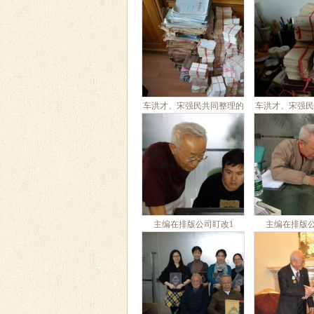
车洪才、宋强民共同整理的
车洪才、宋强民
十万余张卡片1
十万余张
主编在排版公司盯改1
主编在排版公