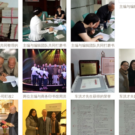
阿富汗留学时合影
主编与编
共同整理的
主编与编辑团队共同打磨书
主编与编辑团队共同打磨书
卡片2
稿1
稿2
司盯改2
两位主编与商务印书馆周洪
车洪才先生获得的荣誉
车洪才夫
波总编辑参加《人间真情》
栏目