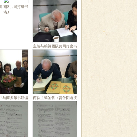
辑团队共同打磨书
稿3
主编与编辑团队共同打磨书
稿4
妇与商务印书馆编
两位主编签售《普什图语汉
辑团队合影
语词典》