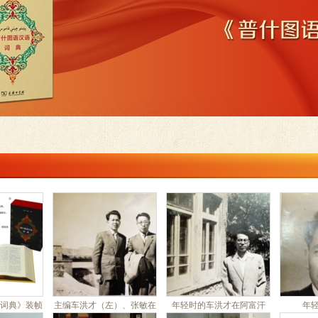
词典》装帧
主编车洪才（左）、张敏在
年轻时的车洪才在阿富汗
年