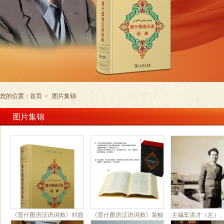
您的位置：
首页
>
图片集锦
图片集锦
《普什图语汉语词典》封面
《普什图语汉语词典》装帧
主编车洪才（左）