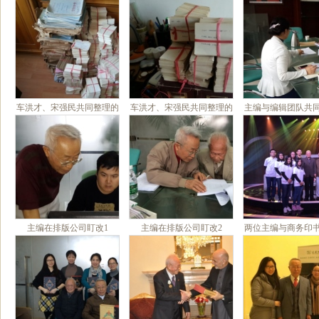
阿富汗留学时
车洪才、宋强民共同整理的
车洪才、宋强民共同整理的
主编与编辑团队共
十万余张卡片1
十万余张卡片2
稿1
主编在排版公司盯改1
主编在排版公司盯改2
两位主编与商务印
波总编辑参加《人
栏目