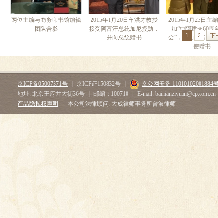
两位主编与商务印书馆编辑
2015年1月20日车洪才教授
2015年1月23日主
团队合影
接受阿富汗总统加尼授勋，
加“中阿建交60周
1
2
下
并向总统赠书
会”，并向阿富汗
使赠书
京ICP备05007371号
|
京ICP证150832号
|
京公网安备 11010102001884
地址: 北京王府井大街36号
|
邮编：100710
|
E-mail: bainianziyuan@cp.com.cn
产品隐私权声明
本公司法律顾问: 大成律师事务所曾波律师