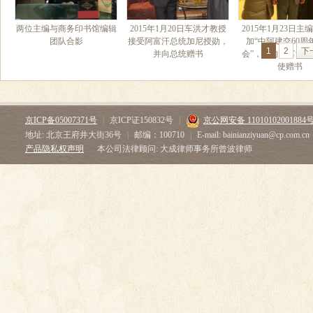
两位主编与商务印书馆编辑
2015年1月20日车洪才教授
2015年1月23日主
团队合影
接受阿富汗总统加尼授勋，
加“中阿建交60周
1
2
下
并向总统赠书
会”，并向阿富汗
使赠书
京ICP备05007371号
|
京ICP证150832号
|
京公网安备 11010102001884
地址: 北京王府井大街36号
|
邮编：100710
|
E-mail: bainianziyuan@cp.com.cn
产品隐私权声明
本公司法律顾问: 大成律师事务所曾波律师