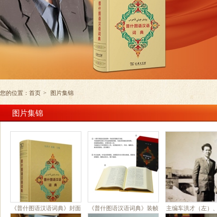
您的位置：
首页
>
图片集锦
图片集锦
《普什图语汉语词典》封面
《普什图语汉语词典》装帧
主编车洪才（左）