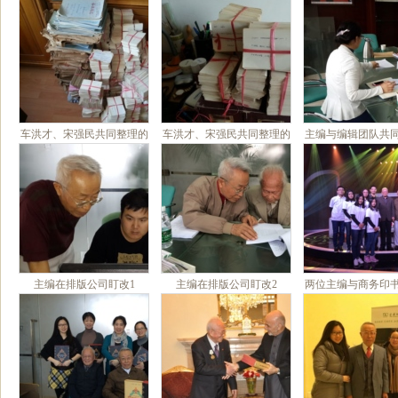
阿富汗留学时
车洪才、宋强民共同整理的
车洪才、宋强民共同整理的
主编与编辑团队共
十万余张卡片1
十万余张卡片2
稿1
主编在排版公司盯改1
主编在排版公司盯改2
两位主编与商务印
波总编辑参加《人
栏目