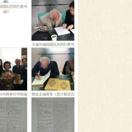
辑团队共同打磨书
稿3
主编与编辑团队共同打磨书
稿4
妇与商务印书馆编
两位主编签售《普什图语汉
辑团队合影
语词典》