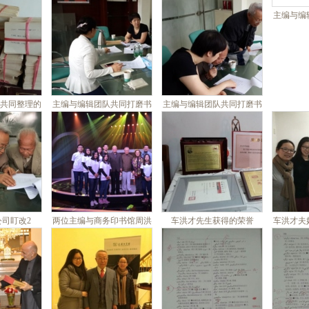
阿富汗留学时合影
主编与编
共同整理的
主编与编辑团队共同打磨书
主编与编辑团队共同打磨书
卡片2
稿1
稿2
司盯改2
两位主编与商务印书馆周洪
车洪才先生获得的荣誉
车洪才夫
波总编辑参加《人间真情》
栏目