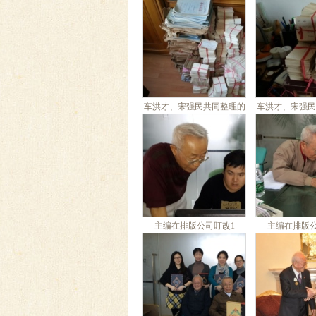
车洪才、宋强民共同整理的
车洪才、宋强民
十万余张卡片1
十万余张
主编在排版公司盯改1
主编在排版公