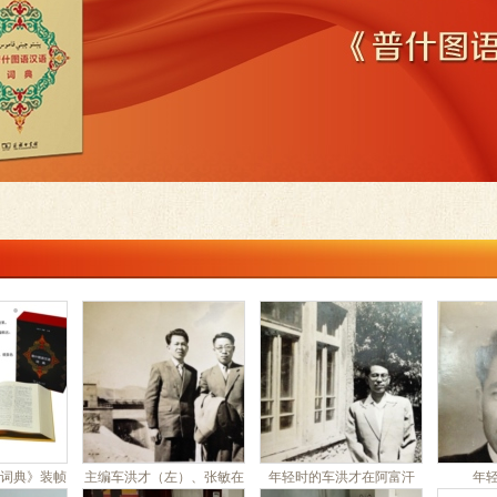
词典》装帧
主编车洪才（左）、张敏在
年轻时的车洪才在阿富汗
年