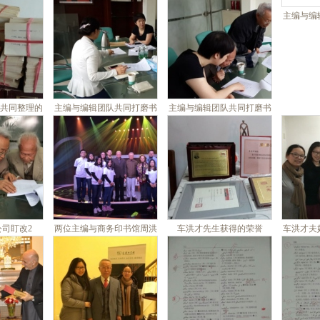
阿富汗留学时合影
主编与编
共同整理的
主编与编辑团队共同打磨书
主编与编辑团队共同打磨书
卡片2
稿1
稿2
司盯改2
两位主编与商务印书馆周洪
车洪才先生获得的荣誉
车洪才夫
波总编辑参加《人间真情》
栏目