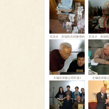
车洪才、宋强民共同整理的
车洪才、宋强民
十万余张卡片1
十万余张
主编在排版公司盯改1
主编在排版公