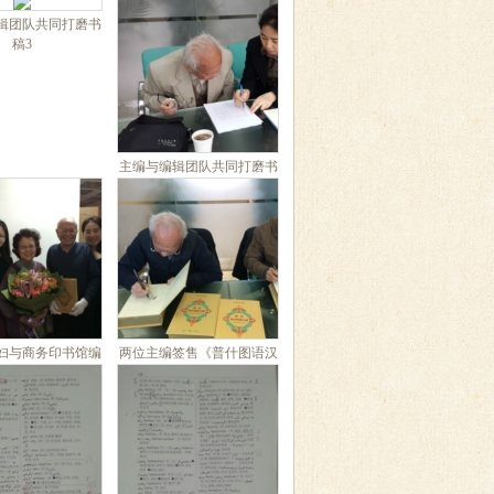
辑团队共同打磨书
稿3
主编与编辑团队共同打磨书
稿4
妇与商务印书馆编
两位主编签售《普什图语汉
辑团队合影
语词典》