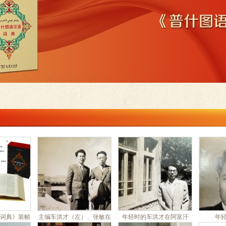
词典》装帧
主编车洪才（左）、张敏在
年轻时的车洪才在阿富汗
年