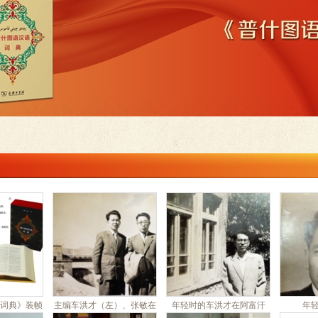
词典》装帧
主编车洪才（左）、张敏在
年轻时的车洪才在阿富汗
年