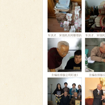
车洪才、宋强民共同整理的
车洪才、宋强民
十万余张卡片1
十万余张
主编在排版公司盯改1
主编在排版公