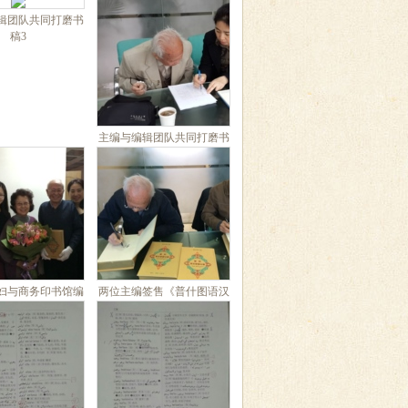
辑团队共同打磨书
稿3
主编与编辑团队共同打磨书
稿4
妇与商务印书馆编
两位主编签售《普什图语汉
辑团队合影
语词典》