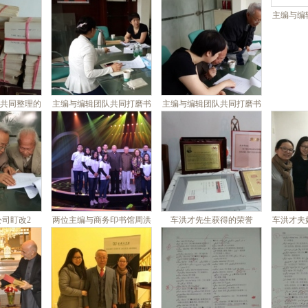
阿富汗留学时合影
主编与编
共同整理的
主编与编辑团队共同打磨书
主编与编辑团队共同打磨书
卡片2
稿1
稿2
司盯改2
两位主编与商务印书馆周洪
车洪才先生获得的荣誉
车洪才夫
波总编辑参加《人间真情》
栏目