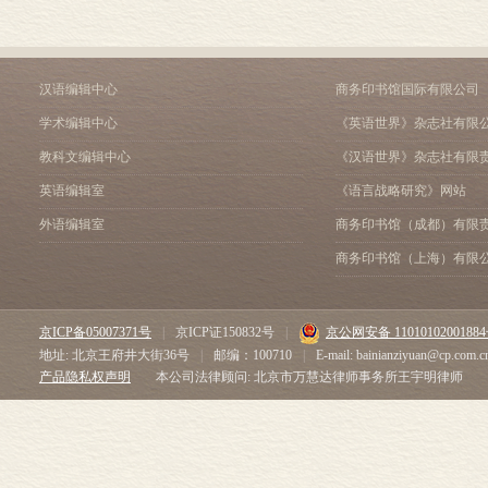
汉语编辑中心
商务印书馆国际有限公司
学术编辑中心
《英语世界》杂志社有限
教科文编辑中心
《汉语世界》杂志社有限
英语编辑室
《语言战略研究》网站
外语编辑室
商务印书馆（成都）有限
商务印书馆（上海）有限
京ICP备05007371号
|
京ICP证150832号
|
京公网安备 1101010200188
地址: 北京王府井大街36号
|
邮编：100710
|
E-mail: bainianziyuan@cp.com.c
产品隐私权声明
本公司法律顾问: 北京市万慧达律师事务所王宇明律师