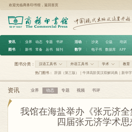
欢迎光临商务印书馆，
返回首页
资讯
︱
业界
动态
专题
书评
活动
︱
沙龙
公益
培训
图书
︱
新书
常备
丛书
辑刊
数字
︱
电子书
数据库
APP
图书分类：
汉语工具书
外语工具书
学术
教育
热门图书：
辞源（第三版）
|
牛津高阶英汉双解词典
|
新华字
资讯
业界
动态
专题
视频
书评
我馆在海盐举办《张元济全
四届张元济学术思