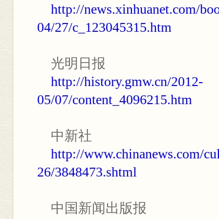
http://news.xinhuanet.com/bo
04/27/c_123045315.htm
光明日报
http://history.gmw.cn/2012-
05/07/content_4096215.htm
中新社
http://www.chinanews.com/cu
26/3848473.shtml
中国新闻出版报