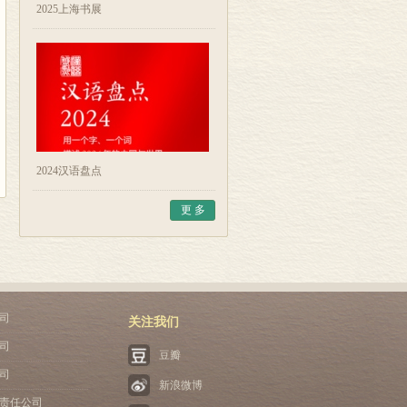
2025上海书展
2024汉语盘点
更 多
司
关注我们
司
豆瓣
司
新浪微博
责任公司