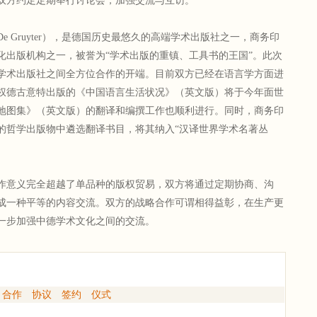
双方约定定期举行讨论会，加强交流与互访。
 Gruyter），是德国历史最悠久的高端学术出版社之一，商务印
化出版机构之一，被誉为“学术出版的重镇、工具书的王国”。此次
学术出版社之间全方位合作的开端。目前双方已经在语言学方面进
权德古意特出版的《中国语言生活状况》（英文版）将于今年面世
地图集》（英文版）的翻译和编撰工作也顺利进行。同时，商务印
的哲学出版物中遴选翻译书目，将其纳入“汉译世界学术名著丛
意义完全超越了单品种的版权贸易，双方将通过定期协商、沟
成一种平等的内容交流。双方的战略合作可谓相得益彰，在生产更
一步加强中德学术文化之间的交流。
合作
协议
签约
仪式