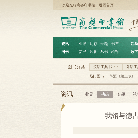
欢迎光临商务印书馆，
返回首页
资讯
︱
业界
动态
专题
书评
活动
图书
︱
新书
常备
丛书
辑刊
数字
图书分类：
汉语工具书
外语工
热门图书：
辞源（第三版）
|
资讯
业界
动态
专题
视
我馆与德