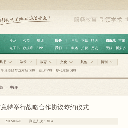
︱
沙龙
公益
培训
服务
︱
售后
下载
联络
旗舰店
京东
︱
电子书
数据库
APP
我们
︱
概述
招聘
历史
天猫
拼多多
具书
学术
教育
文化
其他
辑刊
牛津高阶英汉双解词典
|
新华字典
|
现代汉语词典
频
书评
古意特举行战略合作协议签约仪式
2012-09-20
浏览人次：
3004