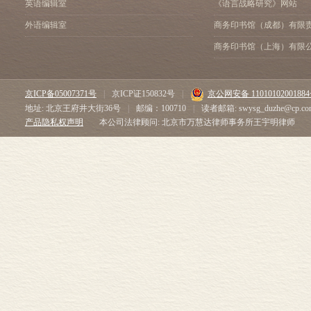
英语编辑室
《语言战略研究》网站
外语编辑室
商务印书馆（成都）有限
商务印书馆（上海）有限
京ICP备05007371号
|
京ICP证150832号
|
京公网安备 1101010200188
地址: 北京王府井大街36号
|
邮编：100710
|
读者邮箱: swysg_duzhe@cp.co
产品隐私权声明
本公司法律顾问: 北京市万慧达律师事务所王宇明律师