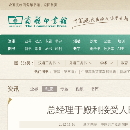
欢迎光临商务印书馆，
返回首页
资讯
︱
业界
动态
专题
书评
活动
︱
沙龙
公益
培训
图书
︱
新书
常备
丛书
辑刊
数字
︱
电子书
数据库
APP
图书分类：
汉语工具书
外语工具书
学术
教育
热门图书：
辞源（第三版）
|
牛津高阶英汉双解词典
|
新华字
资讯
业界
动态
专题
视频
书评
总经理于殿利接受人
2012-11-16
新闻来源：中国共产党新闻网