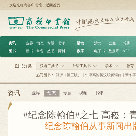
欢迎光临商务印书馆，
返回首页
资讯
︱
业界
动态
专题
书评
活动
︱
沙龙
公益
培训
图书
︱
新书
常备
丛书
辑刊
数字
︱
电子书
数据库
APP
图书分类：
汉语工具书
外语工具书
学术
教育
热门图书：
辞源（第三版）
|
牛津高阶英汉双解词典
|
新华字
资讯
业界
动态
专题
视频
书评
#纪念陈翰伯#之七 高崧：
纪念陈翰伯从事新闻出