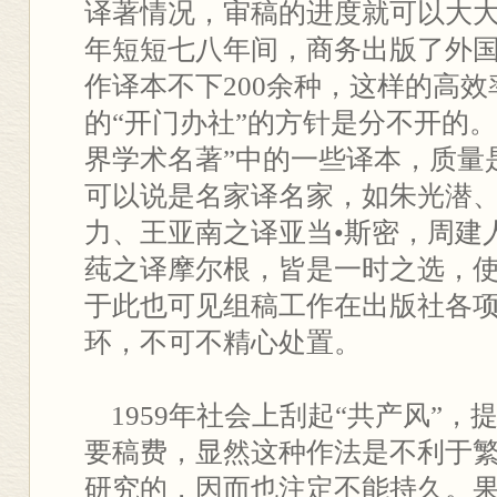
译著情况，审稿的进度就可以大大加快
年短短七八年间，商务出版了外
作译本不下200余种，这样的高
的“开门办社”的方针是分不开的
界学术名著”中的一些译本，质量
可以说是名家译名家，如朱光潜
力、王亚南之译亚当•斯密，周建
莼之译摩尔根，皆是一时之选，
于此也可见组稿工作在出版社各
环，不可不精心处置。
1959年社会上刮起“共产风”，
要稿费，显然这种作法是不利于
研究的，因而也注定不能持久。