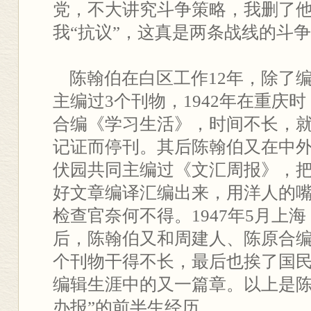
党，不大讲究斗争策略，我删了
我“抗议”，这真是两条战线的斗
陈翰伯在白区工作12年，除了
主编过3个刊物，1942年在重庆
合编《学习生活》，时间不长，
记证而停刊。其后陈翰伯又在中
伏园共同主编过《文汇周报》，
好文章编译汇编出来，用洋人的
检查官奈何不得。1947年5月上
后，陈翰伯又和周建人、陈原合
个刊物干得不长，最后也挨了国
编辑生涯中的又一篇章。以上是陈
办报”的前半生经历。