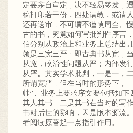
定要亲自审定，决不轻易签发，
稿打印若干份，四处请教，或请
还再送审，不可谓不谨慎周全。
古的书，究竟如何写批判性序言
伯分别从政治上和业务上总结出
领是三宽三严：即古典书从宽，
从宽，政治性问题从严；内部发
从严。其实学术批判，一是一，
所谓宽严，但在当时的形势下，一
帅”。业务上要求序文要包括如下
其人其书，二是其书在当时的写
书对后世的影响，囚是版本源流
者阅读原著起一点指引作用。