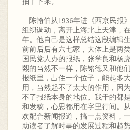
抽了下来。
陈翰伯从1936年进《西京民报》，
组织调动，离开上海北上天津，在
年。他自己是这样总结这段编辑
前前后后有六七家，大体上是两
国民党人办的报纸，张学良和杨
熙的当然不一样，陈铭德又和他
报纸里，占住一个位子，能起多
用，当然起不了太大的作用，因
不了报纸本身的地位。我干的都
和发稿，心思都用在字里行间。
欢配合新闻报道，搞一点资料，
助读者了解时事的发展过程和趋