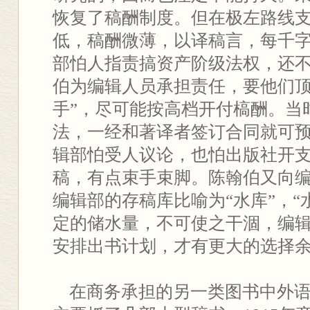
恢复了稿酬制度。但在极左路线
低，稿酬微薄，以译稿言，每千字
部怕人指责搞资产阶级法权，还
伯为编辑人员承担责任，要他们顶
手”，尽可能按高档开付槁酬。当
法，一经和著译者签订合同就可
辑部怕受人议论，也怕出版社开
稿，有点束手束脚。陈翰伯又向
编辑部的存稿库比喻为“水库”，“
定的储水量，不可使之干涸，编
安排出书计划，才有更大的选择
在商务承担的另一类图书中外语