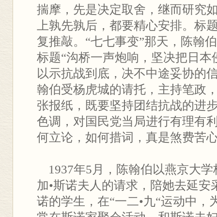
揣摩，先是决定取舍，继而研究
上孰先孰后，都要精心安排。标
复推敲。“七七事变”那天，陈翰
标题“沟桥一声炮响，坚决把日本
以示抗战到底，决不中途妥协的
翰伯受杨虎城的请托，主持笔政
张报纸，既要坚持团结抗战的进
色调，对国民党当局进行有理有
何立论，如何措词，真是煞费苦
1937年5月，陈翰伯以燕京大
加•斯诺夫人的请求，陪她去延安
诺的学生，在“一二•九“运动中