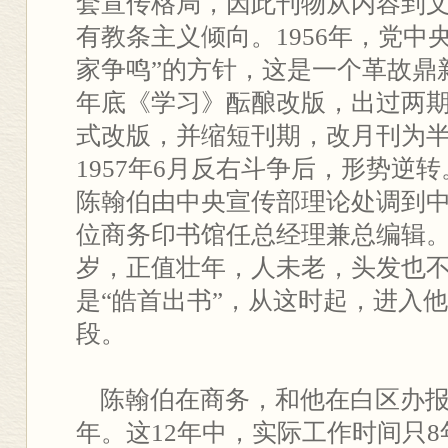
套宣传格局，因此刊物从内容到
有教条主义倾向。1956年，党中
家争鸣”的方针，这是一个革故鼎新
年底《学习》酝酿改版，出过两期试
式改版，并缩短刊期，改月刊为
1957年6月反右斗争后，形势逆
陈翰伯由中央宣传部理论处调到
位商务印书馆任总经理兼总编辑。
岁，正值壮年，人未老，头发也
是“皓首出书”，从这时起，进入
段。
陈翰伯在商务，和他在白区办报
年。这12年中，实际工作时间只8