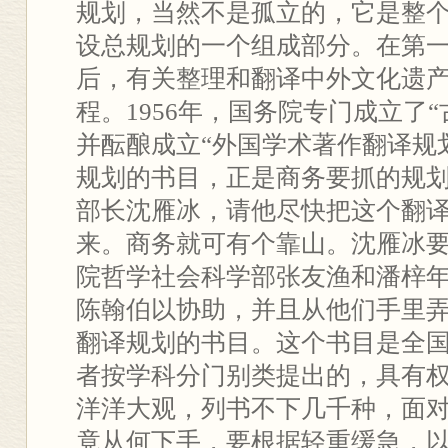
规划，当然不是孤立的，它是整
设总规划的一个组成部分。在第
后，有关整理和翻译中外文化遗
程。1956年，国务院专门成立了
并酝酿成立“外国学术著作翻译规
规划的书目，正是商务要抓的规
部长沈雁冰，请他尽快把这个翻
来。商务就可有个靠山。沈雁冰
院哲学社会科学部张友渔和潘梓
陈翰伯以协助，并且从他们手里
翻译规划的书目。这个书目是全
者按学科分门别类提出的，具有
洋洋大观，列书不下几千种，面
竟从何下手，要根据轻重缓急，