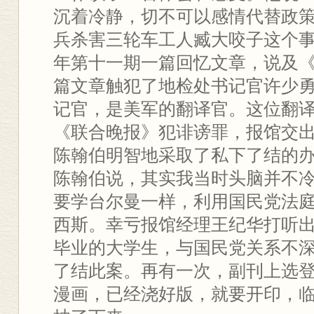
沉着冷静，切不可以感情代替政
兵杀害三轮车工人臧大咬子这个事件
年第十一期一篇回忆文章，说及
篇文章触犯了地检处书记官许少
记官，是美军的翻译官。这位翻
《联合晚报》犯诽谤罪，报馆交
陈翰伯明智地采取了私下了结的
陈翰伯说，其实我当时头脑并不
要学台尔曼一样，利用国民党法
西斯。幸亏报馆经理王纪华打听
毕业的大学生，与国民党关系不
了结此案。再有一次，副刊上选
漫画，已经浇好版，就要开印，