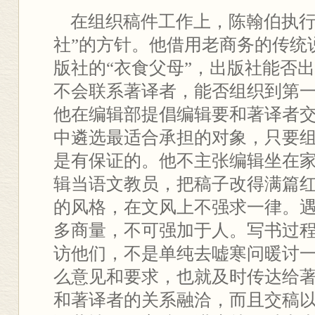
在组织稿件工作上，陈翰伯执行
社”的方针。他借用老商务的传统
版社的“衣食父母”，出版社能否
不会联系著译者，能否组织到第
他在编辑部提倡编辑要和著译者
中遴选最适合承担的对象，只要
是有保证的。他不主张编辑坐在
辑当语文教员，把稿子改得满篇
的风格，在文风上不强求一律。
多商量，不可强加于人。写书过
访他们，不是单纯去嘘寒问暖讨
么意见和要求，也就及时传达给
和著译者的关系融洽，而且交稿