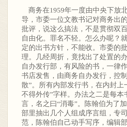
商务在1959年一度由中央下放
导，市委一位文教书记对商务出
批评，说这么搞法，不是贯彻双
自由化。罪名不轻。怎么办呢？
定的出书方针，不能收。市委的
理。几经周折，竟找出了处置的
自办发行部，有风险的书，一律
书店发售，由商务自办发行，控制
散”。所有内部发行书，在内封上
不得外传”字样。办法之二是每本
言，名之曰“消毒”。陈翰伯为了
部里抽出几个人组成序言组，专
范，陈翰伯自己动手写序，编辑