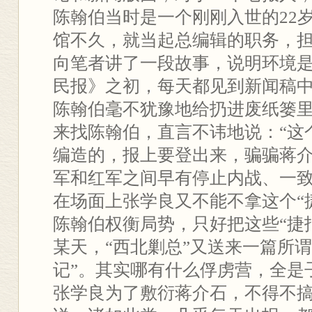
陈翰伯当时是一个刚刚入世的22
馆不久，就当起总编辑的职务，
向笔者讲了一段故事，说明环境
民报》之初，每天都见到新闻稿中
陈翰伯毫不犹豫地给扔进废纸篓
来找陈翰伯，直言不讳地说：“这个
编造的，报上要登出来，骗骗蒋介
军和红军之间早有停止内战、一
在场面上张学良又不能不拿这个“
陈翰伯权衡局势，只好把这些“捷
某天，“西北剿总”又送来一篇所谓
记”。其实哪有什么俘虏营，全是
张学良为了敷衍蒋介石，不得不